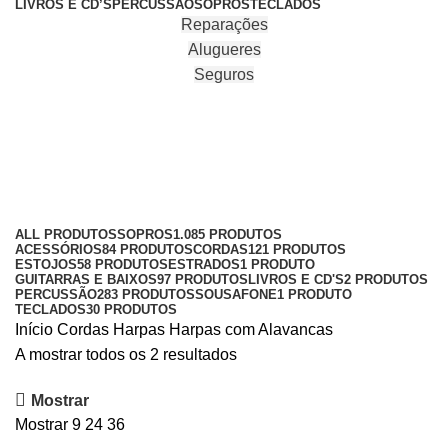
LIVROS E CD’S
PERCUSSÃO
SOPROS
TECLADOS
Reparações
Alugueres
Seguros
Harpas com Alavancas
Categories
ALL
PRODUTOS
SOPROS
1.085 PRODUTOS
ACESSÓRIOS
84 PRODUTOS
CORDAS
121 PRODUTOS
ESTOJOS
58 PRODUTOS
ESTRADOS
1 PRODUTO
GUITARRAS E BAIXOS
97 PRODUTOS
LIVROS E CD'S
2 PRODUTOS
PERCUSSÃO
283 PRODUTOS
SOUSAFONE
1 PRODUTO
TECLADOS
30 PRODUTOS
Início
Cordas
Harpas
Harpas com Alavancas
A mostrar todos os 2 resultados
Mostrar
Mostrar
9
24
36