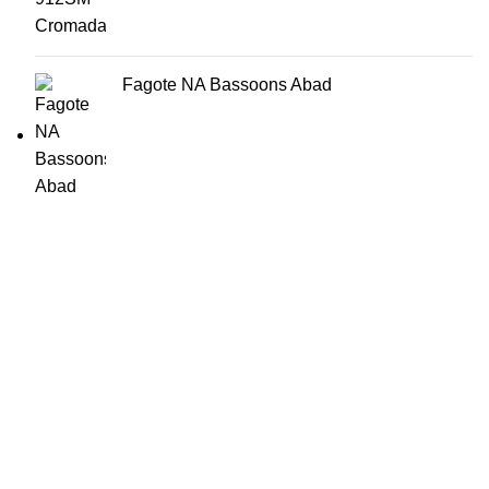
Fagote NA Bassoons Abad
HORÁRIO
UTILIZADOR
Segunda a Sexta-Feira
Entrar
🕒 14:30h - 18:30h
Registar
Encomendas
Lista de Desejos
Livro Reclamações