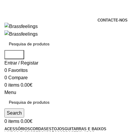
+351 969 068 051 / +351 937 808 404 /
info@brassfeelings.pt
CONTACTE-NOS
Search
Entrar / Registar
0
Favoritos
0
Compare
0
items
0.00
€
Menu
Search
0
items
0.00
€
ACESSÓRIOS
CORDAS
ESTOJOS
GUITARRAS E BAIXOS