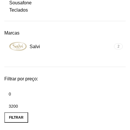
Sousafone
Teclados
Marcas
Salvi
2
Filtrar por preço:
Preço
Preço
mínimo
máximo
FILTRAR