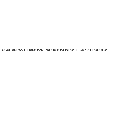
UTO
GUITARRAS E BAIXOS
97 PRODUTOS
LIVROS E CD'S
2 PRODUTOS