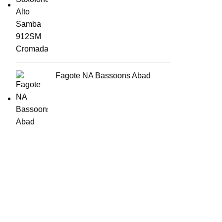
Fagote NA Bassoons Abad
HORÁRIO
UTILIZADOR
Segunda a Sexta-Feira
Entrar
🕒 14:30h - 18:30h
Registar