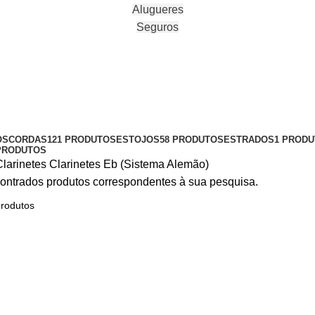
Alugueres
Seguros
OS
CORDAS
121 PRODUTOS
ESTOJOS
58 PRODUTOS
ESTRADOS
1 PROD
PRODUTOS
Clarinetes
Clarinetes Eb (Sistema Alemão)
ontrados produtos correspondentes à sua pesquisa.