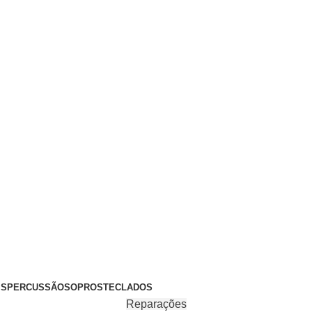
+351 969 068 051 / +351 937 808 404 / info@brassfeelings.p
’S
PERCUSSÃO
SOPROS
TECLADOS
Reparações