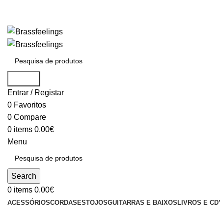
Search
Entrar / Registar
0
Favoritos
0
Compare
0
items
0.00
€
Menu
Search
0
items
0.00
€
ACESSÓRIOS
CORDAS
ESTOJOS
GUITARRAS E BAIXOS
LIVROS E CD