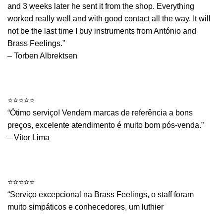
and 3 weeks later he sent it from the shop. Everything
worked really well and with good contact all the way. It will
not be the last time I buy instruments from António and
Brass Feelings.”
– Torben Albrektsen
⠀⠀⠀⠀⠀
⭐⭐⭐⭐⭐
“Ótimo serviço! Vendem marcas de referência a bons
preços, excelente atendimento é muito bom pós-venda.”
– Vítor Lima
⠀⠀⠀⠀⠀
⭐⭐⭐⭐⭐
“Serviço excepcional na Brass Feelings, o staff foram
muito simpáticos e conhecedores, um luthier
extremamente meticuloso, com pessoas credenciadas