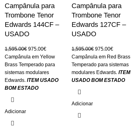
Campânula para
Campânula para
Trombone Tenor
Trombone Tenor
Edwards 144CF –
Edwards 127CF –
USADO
USADO
O
O
O
O
1,595.00
€
975.00
€
1,595.00
€
975.00
€
preço
preço
preço
preço
Campânula em Yellow
Campânula em Red Brass
original
atual
original
atual
Brass Temperado para
Temperado para sistemas
era:
é:
era:
é:
sistemas modulares
modulares Edwards.
ITEM
1,595.00€.
975.00€.
1,595.00€.
975.00€.
Edwards.
ITEM USADO
USADO
BOM ESTADO
BOM ESTADO
Adicionar
Adicionar