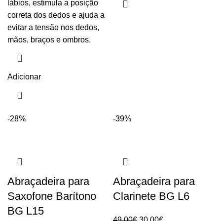
lábios, estimula a posição
correta dos dedos e ajuda a
evitar a tensão nos dedos,
mãos, braços e ombros.
Adicionar
-28%
-39%
Abraçadeira para
Abraçadeira para
Saxofone Barítono
Clarinete BG L6
BG L15
O
O
49.00
€
30.00
€