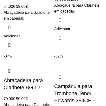
preço
preço
Abraçadeira para Clarinete
O
O
54.00
€
39.00
€
original
atual
em cabedal.
preço
preço
Abraçadeira para Saxofone
era:
é:
original
atual
em cabedal.
49.00€.
30.00€.
era:
é:
Adicionar
54.00€.
39.00€.
Adicionar
-37%
-39%
Abraçadeira para
Campânula para
Clarinete BG L2
Trombone Tenor
O
O
79.00
€
50.00
€
Edwards 384CF –
preço
preço
Abraçadeira para Clarinete.