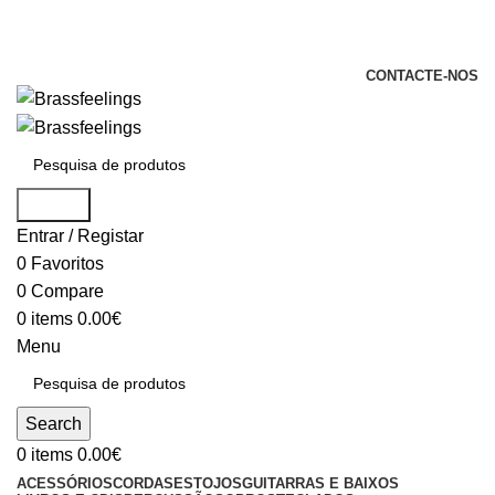
+351 969 068 051 / +351 937 808 404 /
info@brassfeelings.pt
CONTACTE-NOS
Search
Entrar / Registar
0
Favoritos
0
Compare
0
items
0.00
€
Menu
Search
0
items
0.00
€
ACESSÓRIOS
CORDAS
ESTOJOS
GUITARRAS E BAIXOS