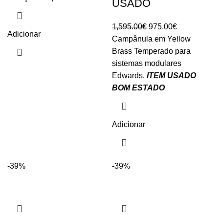
USADO
original
atual
era:
é:
O
O
1,595.00
€
975.00
€
79.00€.
50.00€.
Adicionar
preço
preço
Campânula em Yellow
original
atual
Brass Temperado para
era:
é:
sistemas modulares
1,595.00€.
975.00€.
Edwards.
ITEM USADO
BOM ESTADO
Adicionar
-39%
-39%