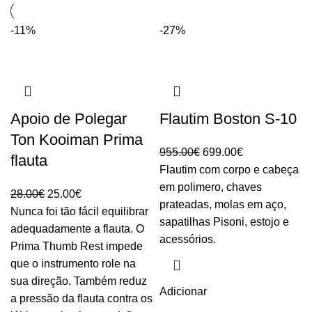
-11%
-27%
Apoio de Polegar
Flautim Boston S-10
Ton Kooiman Prima
O
O
955.00
€
699.00
€
flauta
preço
preço
Flautim com corpo e cabeça
original
atual
em polimero, chaves
O
O
28.00
€
25.00
€
era:
é:
prateadas, molas em aço,
preço
preço
Nunca foi tão fácil equilibrar
955.00€.
699.00€.
sapatilhas Pisoni, estojo e
original
atual
adequadamente a flauta. O
acessórios.
era:
é:
Prima Thumb Rest impede
28.00€.
25.00€.
que o instrumento role na
sua direção. Também reduz
Adicionar
a pressão da flauta contra os