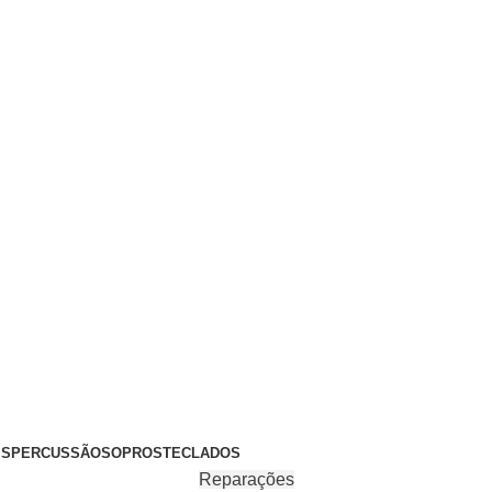
+351 969 068 051 / +351 937 808 404 / info@brassfeelings.p
’S
PERCUSSÃO
SOPROS
TECLADOS
Reparações