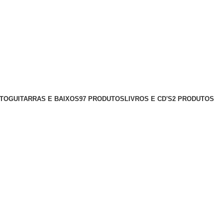
UTO
GUITARRAS E BAIXOS
97 PRODUTOS
LIVROS E CD'S
2 PRODUTOS