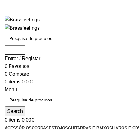
Search
Entrar / Registar
0
Favoritos
0
Compare
0
items
0.00
€
Menu
Search
0
items
0.00
€
ACESSÓRIOS
CORDAS
ESTOJOS
GUITARRAS E BAIXOS
LIVROS E CD