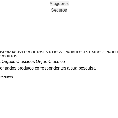
Alugueres
Seguros
OS
CORDAS
121 PRODUTOS
ESTOJOS
58 PRODUTOS
ESTRADOS
1 PROD
PRODUTOS
s
Orgãos Clássicos
Orgão Clássico
ontrados produtos correspondentes à sua pesquisa.