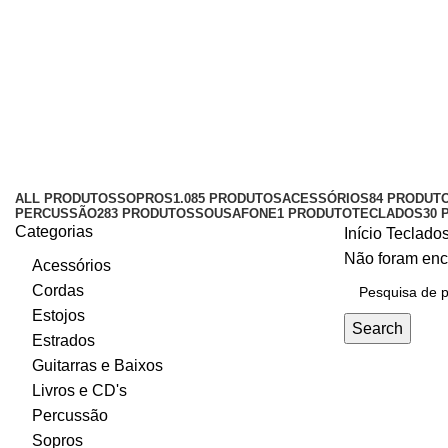
Orgão Clássico
Categories
ALL
PRODUTOS
SOPROS
1.085 PRODUTOS
ACESSÓRIOS
84 PRODUT
PERCUSSÃO
283 PRODUTOS
SOUSAFONE
1 PRODUTO
TECLADOS
30 
Categorias
Início
Teclado
Não foram enc
Acessórios
Cordas
Estojos
Search
Estrados
Guitarras e Baixos
Livros e CD's
Percussão
Sopros