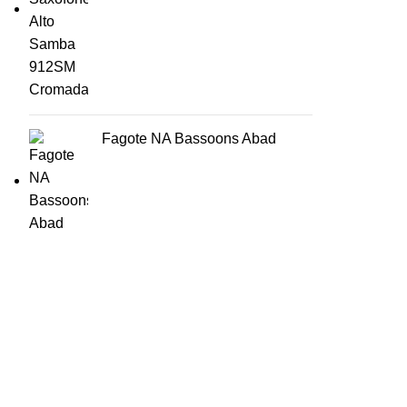
Fagote NA Bassoons Abad
HORÁRIO
UTILIZADOR
Segunda a Sexta-Feira
Entrar
🕒 14:30h - 18:30h
Registar