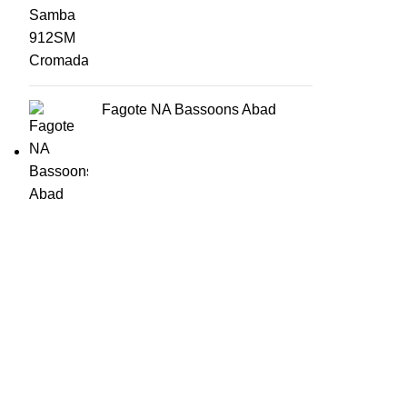
Fagote NA Bassoons Abad
HORÁRIO
UTILIZADOR
Segunda a Sexta-Feira
Entrar
🕒 14:30h - 18:30h
Registar
Encomendas
Lista de Desejos