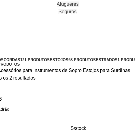
Alugueres
Seguros
OS
CORDAS
121 PRODUTOS
ESTOJOS
58 PRODUTOS
ESTRADOS
1 PROD
PRODUTOS
cessórios para Instrumentos de Sopro
Estojos para Surdinas
s os 2 resultados
6
S/stock