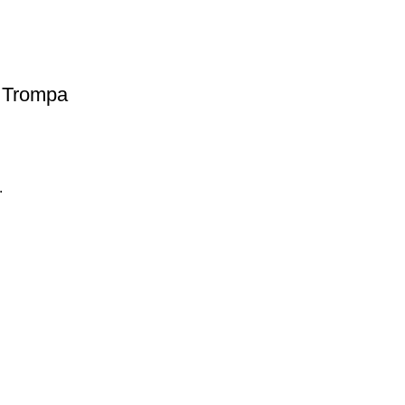
e Trompa
.