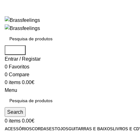
Search
Entrar / Registar
0
Favoritos
0
Compare
0
items
0.00
€
Menu
Search
0
items
0.00
€
ACESSÓRIOS
CORDAS
ESTOJOS
GUITARRAS E BAIXOS
LIVROS E CD