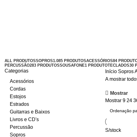
Estojos para Surdinas
Categories
ALL
PRODUTOS
SOPROS
1.085 PRODUTOS
ACESSÓRIOS
84 PRODUT
PERCUSSÃO
283 PRODUTOS
SOUSAFONE
1 PRODUTO
TECLADOS
30 
Categorias
Início
Sopros
A
A mostrar todo
Acessórios
Cordas
Mostrar
Estojos
Mostrar
9
24
3
Estrados
Guitarras e Baixos
Livros e CD's
Percussão
S/stock
Sopros