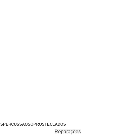
+351 969 068 051 / +351 937 808 404 / info@brassfeelings.p
’S
PERCUSSÃO
SOPROS
TECLADOS
Reparações