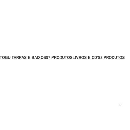
UTO
GUITARRAS E BAIXOS
97 PRODUTOS
LIVROS E CD'S
2 PRODUTOS