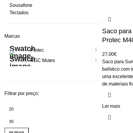
Sousafone
Teclados
Saco para
Marcas
Protec M4
Protec
1
27.00
€
RGC Mutes
1
Saco para Sur
balístico com 
uma excelente 
de materiais f
Filtrar por preço:
Ler mais
Preço
Preço
mínimo
máximo
FILTRAR