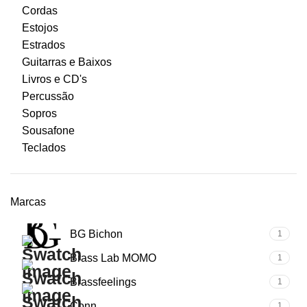
Cordas
Estojos
Estrados
Guitarras e Baixos
Livros e CD's
Percussão
Sopros
Sousafone
Teclados
Marcas
BG Bichon
1
Brass Lab MOMO
1
Brassfeelings
1
Conn
1