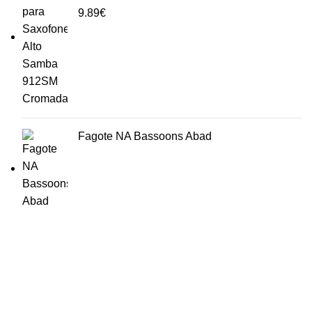
9.89
€
Fagote NA Bassoons Abad
HORÁRIO
UTILIZADOR
Segunda a Sexta-Feira
Entrar
🕒 14:30h - 18:30h
Registar