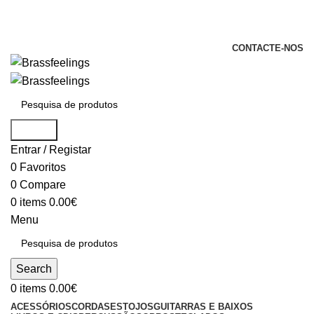
+351 969 068 051 / +351 937 808 404 /
info@brassfeelings.pt
CONTACTE-NOS
Search
Entrar / Registar
0
Favoritos
0
Compare
0
items
0.00
€
Menu
Search
0
items
0.00
€
ACESSÓRIOS
CORDAS
ESTOJOS
GUITARRAS E BAIXOS