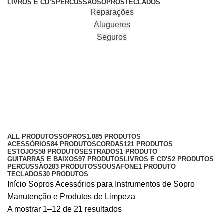
LIVROS E CD’S
PERCUSSÃO
SOPROS
TECLADOS
Reparações
Alugueres
Seguros
Manutenção e Produtos de
Limpeza
Categories
ALL
PRODUTOS
SOPROS
1.085 PRODUTOS
ACESSÓRIOS
84 PRODUTOS
CORDAS
121 PRODUTOS
ESTOJOS
58 PRODUTOS
ESTRADOS
1 PRODUTO
GUITARRAS E BAIXOS
97 PRODUTOS
LIVROS E CD'S
2 PRODUTOS
PERCUSSÃO
283 PRODUTOS
SOUSAFONE
1 PRODUTO
TECLADOS
30 PRODUTOS
Início
Sopros
Acessórios para Instrumentos de Sopro
Manutenção e Produtos de Limpeza
A mostrar 1–12 de 21 resultados