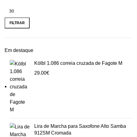
Preço
Preço
mínimo
máximo
FILTRAR
Em destaque
Kölbl 1.086 correia cruzada de Fagote M
29.00
€
Lira de Marcha para Saxofone Alto Samba
912SM Cromada