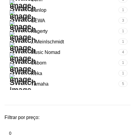
Dunlop
1
GEWA
3
Hagerty
1
J. Meinlschmidt
1
Music Nomad
4
Osborn
1
Reka
1
Yamaha
5
Filtrar por preço: