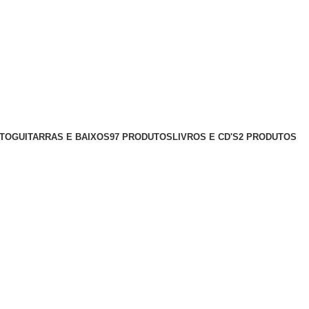
UTO
GUITARRAS E BAIXOS
97 PRODUTOS
LIVROS E CD'S
2 PRODUTOS