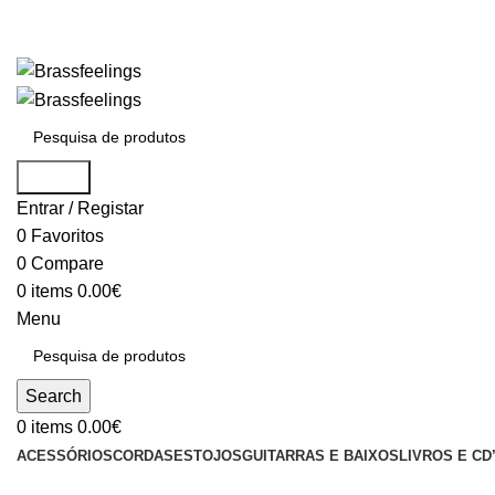
Search
Entrar / Registar
0
Favoritos
0
Compare
0
items
0.00
€
Menu
Search
0
items
0.00
€
ACESSÓRIOS
CORDAS
ESTOJOS
GUITARRAS E BAIXOS
LIVROS E CD