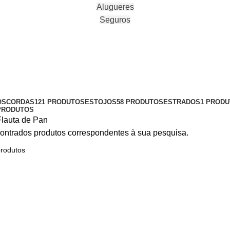
Alugueres
Seguros
OS
CORDAS
121 PRODUTOS
ESTOJOS
58 PRODUTOS
ESTRADOS
1 PROD
PRODUTOS
Flauta de Pan
ontrados produtos correspondentes à sua pesquisa.