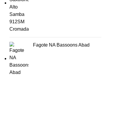
Fagote NA Bassoons Abad
HORÁRIO
UTILIZADOR
Segunda a Sexta-Feira
Entrar
🕒 14:30h - 18:30h
Registar