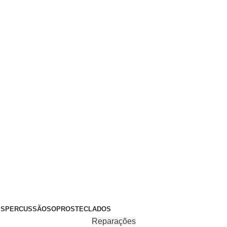
+351 969 068 051 / +351 937 808 404 / info@brassfeelings.p
’S
PERCUSSÃO
SOPROS
TECLADOS
Reparações