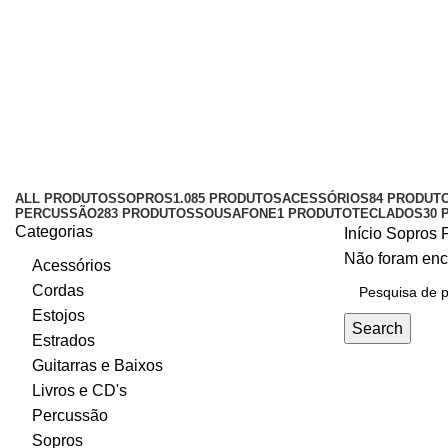
Flauta de Pan
Categories
ALL
PRODUTOS
SOPROS
1.085 PRODUTOS
ACESSÓRIOS
84 PRODUT
PERCUSSÃO
283 PRODUTOS
SOUSAFONE
1 PRODUTO
TECLADOS
30 
Categorias
Início
Sopros
Não foram enc
Acessórios
Cordas
Estojos
Search
Estrados
Guitarras e Baixos
Livros e CD's
Percussão
Sopros