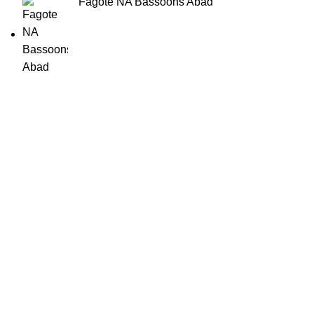
Fagote NA Bassoons Abad
HORÁRIO
UTILIZADOR
Segunda a Sexta-Feira
Entrar
🕒 14:30h - 18:30h
Registar
Encomendas
Lista de Desejos
Livro Reclamações