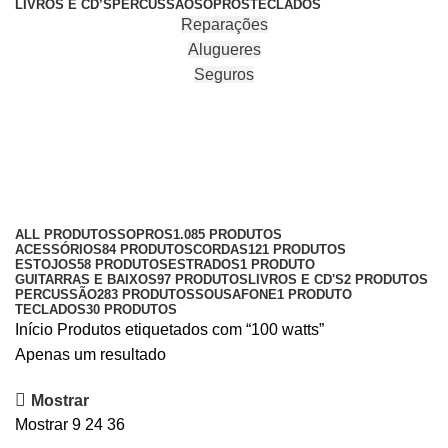
LIVROS E CD’S
PERCUSSÃO
SOPROS
TECLADOS
Reparações
Alugueres
Seguros
100 watts
Categories
ALL
PRODUTOS
SOPROS
1.085 PRODUTOS
ACESSÓRIOS
84 PRODUTOS
CORDAS
121 PRODUTOS
ESTOJOS
58 PRODUTOS
ESTRADOS
1 PRODUTO
GUITARRAS E BAIXOS
97 PRODUTOS
LIVROS E CD'S
2 PRODUTOS
PERCUSSÃO
283 PRODUTOS
SOUSAFONE
1 PRODUTO
TECLADOS
30 PRODUTOS
Início
Produtos etiquetados com “100 watts”
Apenas um resultado
Mostrar
Mostrar
9
24
36