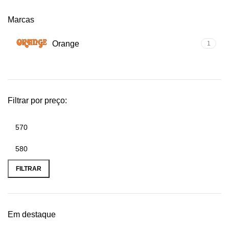
Marcas
Orange
1
Filtrar por preço:
Preço
Preço
mínimo
máximo
FILTRAR
Em destaque