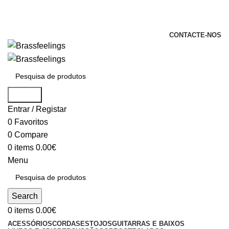
+351 969 068 051 / +351 937 808 404 /
info@brassfeelings.pt
CONTACTE-NOS
Search
Entrar / Registar
0
Favoritos
0
Compare
0
items
0.00
€
Menu
Search
0
items
0.00
€
ACESSÓRIOS
CORDAS
ESTOJOS
GUITARRAS E BAIXOS