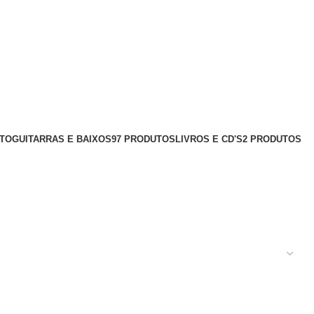
UTO
GUITARRAS E BAIXOS
97 PRODUTOS
LIVROS E CD'S
2 PRODUTOS