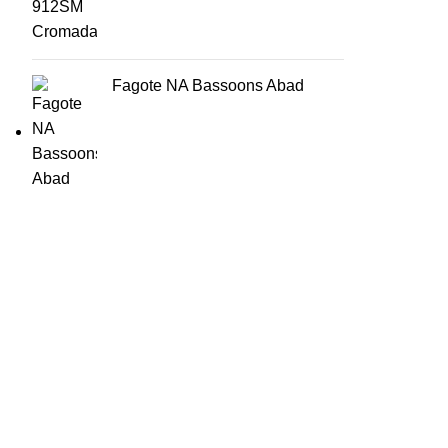
Fagote NA Bassoons Abad
HORÁRIO
UTILIZADOR
Segunda a Sexta-Feira
Entrar
🕒 14:30h - 18:30h
Registar
Encomendas
Lista de Desejos
Livro Reclamações