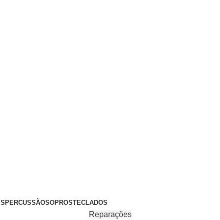
+351 969 068 051 / +351 937 808 404 / info@brassfeelings.p
’S
PERCUSSÃO
SOPROS
TECLADOS
Reparações