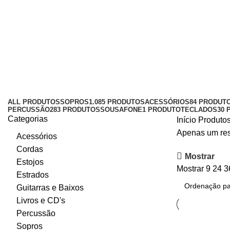
1495
Categories
ALL
PRODUTOS
SOPROS
1.085 PRODUTOS
ACESSÓRIOS
84 PRODUT
PERCUSSÃO
283 PRODUTOS
SOUSAFONE
1 PRODUTO
TECLADOS
30 
Categorias
Início
Produtos
Apenas um res
Acessórios
Cordas
Mostrar
Estojos
Mostrar
9
24
3
Estrados
Guitarras e Baixos
Livros e CD's
Percussão
Sopros