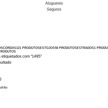
Alugueres
Seguros
OS
CORDAS
121 PRODUTOS
ESTOJOS
58 PRODUTOS
ESTRADOS
1 PROD
PRODUTOS
 etiquetados com “1495”
ultado
6