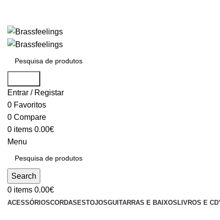
Search
Entrar / Registar
0
Favoritos
0
Compare
0
items
0.00
€
Menu
Search
0
items
0.00
€
ACESSÓRIOS
CORDAS
ESTOJOS
GUITARRAS E BAIXOS
LIVROS E CD