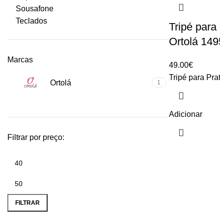
Sousafone
Teclados
Tripé para
Ortolá 149
Marcas
49.00
€
Tripé para Pra
Ortolá
1
Adicionar
Filtrar por preço:
Preço
Preço
mínimo
máximo
FILTRAR