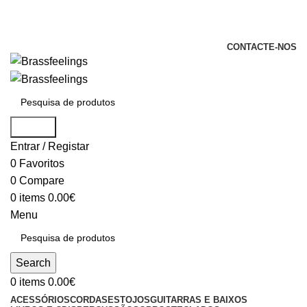
+351 969 068 051 / +351 937 808 404 /
info@brassfeelings.pt
CONTACTE-NOS
Search
Entrar / Registar
0
Favoritos
0
Compare
0
items
0.00
€
Menu
Search
0
items
0.00
€
ACESSÓRIOS
CORDAS
ESTOJOS
GUITARRAS E BAIXOS