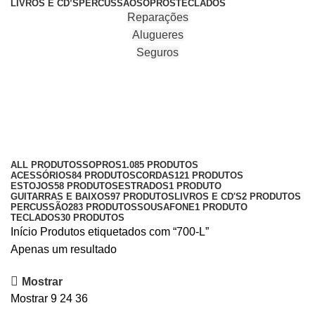
LIVROS E CD’S
PERCUSSÃO
SOPROS
TECLADOS
Reparações
Alugueres
Seguros
700-L
Categories
ALL
PRODUTOS
SOPROS
1.085 PRODUTOS
ACESSÓRIOS
84 PRODUTOS
CORDAS
121 PRODUTOS
ESTOJOS
58 PRODUTOS
ESTRADOS
1 PRODUTO
GUITARRAS E BAIXOS
97 PRODUTOS
LIVROS E CD'S
2 PRODUTOS
PERCUSSÃO
283 PRODUTOS
SOUSAFONE
1 PRODUTO
TECLADOS
30 PRODUTOS
Início
Produtos etiquetados com “700-L”
Apenas um resultado
Mostrar
Mostrar
9
24
36