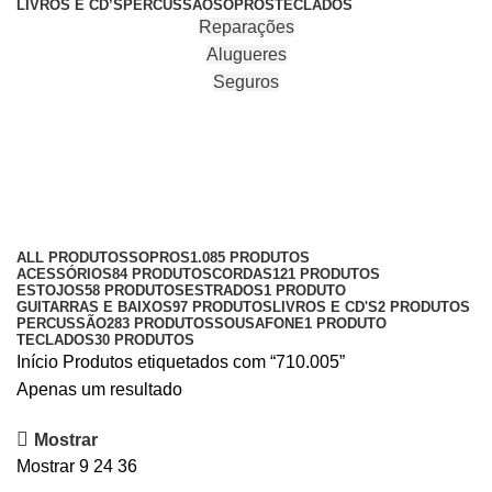
LIVROS E CD’S
PERCUSSÃO
SOPROS
TECLADOS
Reparações
Alugueres
Seguros
710.005
Categories
ALL
PRODUTOS
SOPROS
1.085 PRODUTOS
ACESSÓRIOS
84 PRODUTOS
CORDAS
121 PRODUTOS
ESTOJOS
58 PRODUTOS
ESTRADOS
1 PRODUTO
GUITARRAS E BAIXOS
97 PRODUTOS
LIVROS E CD'S
2 PRODUTOS
PERCUSSÃO
283 PRODUTOS
SOUSAFONE
1 PRODUTO
TECLADOS
30 PRODUTOS
Início
Produtos etiquetados com “710.005”
Apenas um resultado
Mostrar
Mostrar
9
24
36