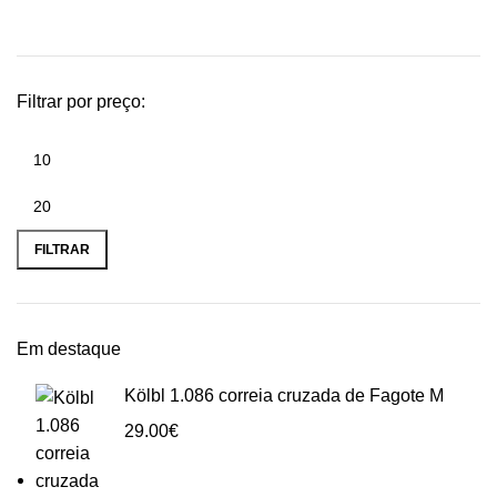
Filtrar por preço:
Preço
Preço
mínimo
máximo
FILTRAR
Em destaque
Kölbl 1.086 correia cruzada de Fagote M
29.00
€