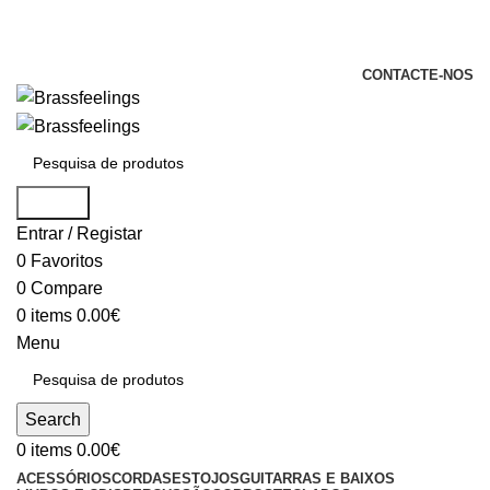
+351 969 068 051 / +351 937 808 404 /
info@brassfeelings.pt
CONTACTE-NOS
Search
Entrar / Registar
0
Favoritos
0
Compare
0
items
0.00
€
Menu
Search
0
items
0.00
€
ACESSÓRIOS
CORDAS
ESTOJOS
GUITARRAS E BAIXOS