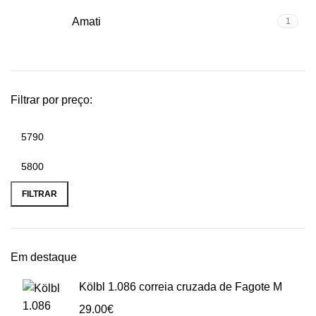
Amati
1
Filtrar por preço:
Preço
Preço
mínimo
máximo
FILTRAR
Em destaque
Kölbl 1.086 correia cruzada de Fagote M
29.00
€