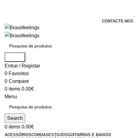
+351 969 068 051 / +351 937 808 404 /
info@brassfeelings.pt
CONTACTE-NOS
Search
Entrar / Registar
0
Favoritos
0
Compare
0
items
0.00
€
Menu
Search
0
items
0.00
€
ACESSÓRIOS
CORDAS
ESTOJOS
GUITARRAS E BAIXOS