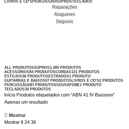
LIVROS E CD’S
PERCUSSÃO
SOPROS
TECLADOS
Reparações
Alugueres
Seguros
ABN 41 IV Bassoon
Categories
ALL
PRODUTOS
SOPROS
1.085 PRODUTOS
ACESSÓRIOS
84 PRODUTOS
CORDAS
121 PRODUTOS
ESTOJOS
58 PRODUTOS
ESTRADOS
1 PRODUTO
GUITARRAS E BAIXOS
97 PRODUTOS
LIVROS E CD'S
2 PRODUTOS
PERCUSSÃO
283 PRODUTOS
SOUSAFONE
1 PRODUTO
TECLADOS
30 PRODUTOS
Início
Produtos etiquetados com “ABN 41 IV Bassoon”
Apenas um resultado
Mostrar
Mostrar
9
24
36