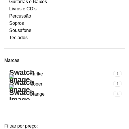
Guitarras e Baixos
Livros e CD's
Percussão
Sopros
Sousafone
Teclados
Marcas
Hartke
1
Mooer
1
Orange
4
Filtrar por preço: