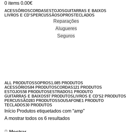
0
items
0.00
€
ACESSÓRIOS
CORDAS
ESTOJOS
GUITARRAS E BAIXOS
LIVROS E CD’S
PERCUSSÃO
SOPROS
TECLADOS
Reparações
Alugueres
Seguros
amp
Categories
ALL
PRODUTOS
SOPROS
1.085 PRODUTOS
ACESSÓRIOS
84 PRODUTOS
CORDAS
121 PRODUTOS
ESTOJOS
58 PRODUTOS
ESTRADOS
1 PRODUTO
GUITARRAS E BAIXOS
97 PRODUTOS
LIVROS E CD'S
2 PRODUTOS
PERCUSSÃO
283 PRODUTOS
SOUSAFONE
1 PRODUTO
TECLADOS
30 PRODUTOS
Início
Produtos etiquetados com “amp”
A mostrar todos os 6 resultados
Mostrar