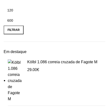
Preço
Preço
mínimo
máximo
FILTRAR
Em destaque
Kölbl 1.086 correia cruzada de Fagote M
29.00
€