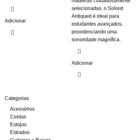
original
atual
madeiras cuidadosamente
era:
é:
selecionadas, o Soloist
2,699.00€.
1,999.00€
Antiqued é ideal para
Adicionar
estudantes avançados,
providenciando uma
sonoridade magnífica.
Adicionar
Categorias
Acessórios
Cordas
Estojos
Estrados