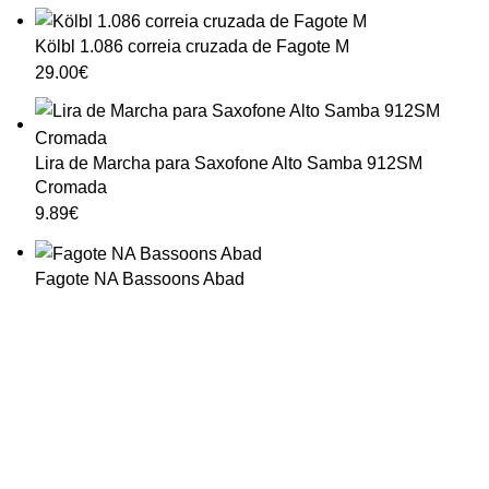
Kölbl 1.086 correia cruzada de Fagote M
29.00
€
Lira de Marcha para Saxofone Alto Samba 912SM
Cromada
9.89
€
Fagote NA Bassoons Abad
HORÁRIO
UTILIZADOR
Segunda a Sexta-Feira
Entrar
🕒 14:30h - 18:30h
Registar
Encomendas