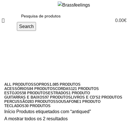
0.00
€
Search
antiqued
Categories
ALL
PRODUTOS
SOPROS
1.085 PRODUTOS
ACESSÓRIOS
84 PRODUTOS
CORDAS
121 PRODUTOS
ESTOJOS
58 PRODUTOS
ESTRADOS
1 PRODUTO
GUITARRAS E BAIXOS
97 PRODUTOS
LIVROS E CD'S
2 PRODUTOS
PERCUSSÃO
283 PRODUTOS
SOUSAFONE
1 PRODUTO
TECLADOS
30 PRODUTOS
Início
Produtos etiquetados com “antiqued”
A mostrar todos os 2 resultados