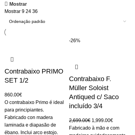
Mostrar
Mostrar
9
24
36
-26%
Contrabaixo PRIMO
Contrabaixo F.
SET 1/2
Müller Soloist
860.00
€
Antiqued c/ Saco
O contrabaixo Primo é ideal
incluído 3/4
para principiantes.
Fabricado con madera
O
O
2,699.00
€
1,999.00
€
laminada e diapasão de
preço
preço
Fabricado à mão e com
ébano. Inclui arco estojo.