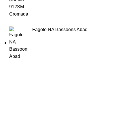
Fagote NA Bassoons Abad
HORÁRIO
UTILIZADOR
Segunda a Sexta-Feira
Entrar
🕒 14:30h - 18:30h
Registar
Encomendas
Lista de Desejos