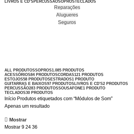
LIVROS E CD’S
PERCUSSÃO
SOPROS
TECLADOS
Reparações
Alugueres
Seguros
Módulos de Som
Categories
ALL
PRODUTOS
SOPROS
1.085 PRODUTOS
ACESSÓRIOS
84 PRODUTOS
CORDAS
121 PRODUTOS
ESTOJOS
58 PRODUTOS
ESTRADOS
1 PRODUTO
GUITARRAS E BAIXOS
97 PRODUTOS
LIVROS E CD'S
2 PRODUTOS
PERCUSSÃO
283 PRODUTOS
SOUSAFONE
1 PRODUTO
TECLADOS
30 PRODUTOS
Início
Produtos etiquetados com “Módulos de Som”
Apenas um resultado
Mostrar
Mostrar
9
24
36