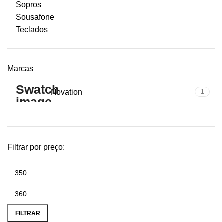
Sopros
Sousafone
Teclados
Marcas
Novation
1
Filtrar por preço:
Preço
Preço
mínimo
máximo
FILTRAR