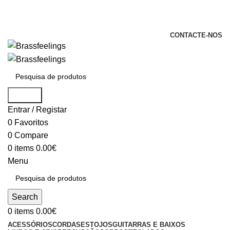
+351 969 068 051 / +351 937 808 404 /
info@brassfeelings.pt
CONTACTE-NOS
Search
Entrar / Registar
0
Favoritos
0
Compare
0
items
0.00
€
Menu
Search
0
items
0.00
€
ACESSÓRIOS
CORDAS
ESTOJOS
GUITARRAS E BAIXOS