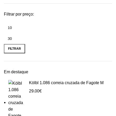
Filtrar por preço:
Preço
Preço
mínimo
máximo
FILTRAR
Em destaque
Kölbl 1.086 correia cruzada de Fagote M
29.00
€