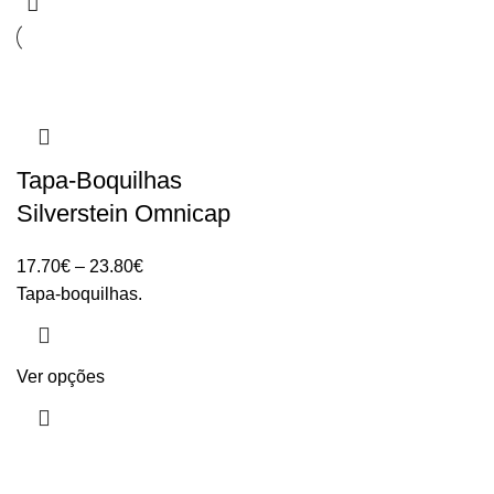
Tapa-Boquilhas
Silverstein Omnicap
Price
17.70
€
–
23.80
€
range:
Tapa-boquilhas.
17.70€
through
23.80€
Ver opções