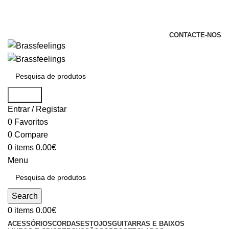
+351 969 068 051 / +351 937 808 404 /
info@brassfeelings.pt
CONTACTE-NOS
Search
Entrar / Registar
0
Favoritos
0
Compare
0
items
0.00
€
Menu
Search
0
items
0.00
€
ACESSÓRIOS
CORDAS
ESTOJOS
GUITARRAS E BAIXOS