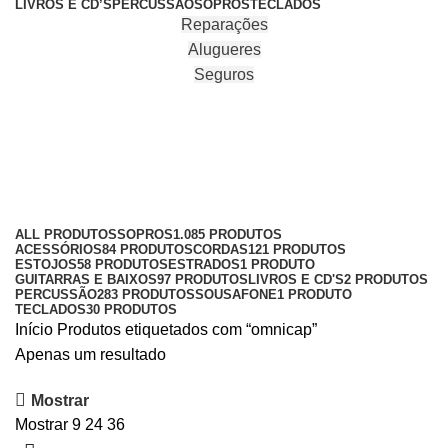
LIVROS E CD’S
PERCUSSÃO
SOPROS
TECLADOS
Reparações
Alugueres
Seguros
omnicap
Categories
ALL
PRODUTOS
SOPROS
1.085 PRODUTOS
ACESSÓRIOS
84 PRODUTOS
CORDAS
121 PRODUTOS
ESTOJOS
58 PRODUTOS
ESTRADOS
1 PRODUTO
GUITARRAS E BAIXOS
97 PRODUTOS
LIVROS E CD'S
2 PRODUTOS
PERCUSSÃO
283 PRODUTOS
SOUSAFONE
1 PRODUTO
TECLADOS
30 PRODUTOS
Início
Produtos etiquetados com “omnicap”
Apenas um resultado
Mostrar
Mostrar
9
24
36