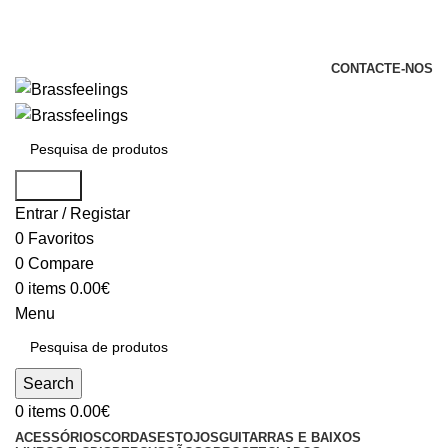
+351 969 068 051 / +351 937 808 404 /
info@brassfeelings.pt
CONTACTE-NOS
Search
Entrar / Registar
0
Favoritos
0
Compare
0
items
0.00
€
Menu
Search
0
items
0.00
€
ACESSÓRIOS
CORDAS
ESTOJOS
GUITARRAS E BAIXOS