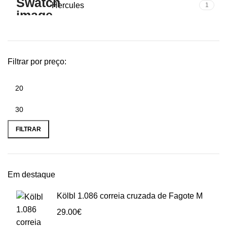
Hercules
1
Filtrar por preço:
Preço
Preço
mínimo
máximo
FILTRAR
Em destaque
Kölbl 1.086 correia cruzada de Fagote M
29.00
€