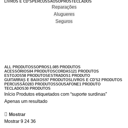
LIVROS E CD’S
PERCUSSÃO
SOPROS
TECLADOS
Reparações
Alugueres
Seguros
suporte surdinas
Categories
ALL
PRODUTOS
SOPROS
1.085 PRODUTOS
ACESSÓRIOS
84 PRODUTOS
CORDAS
121 PRODUTOS
ESTOJOS
58 PRODUTOS
ESTRADOS
1 PRODUTO
GUITARRAS E BAIXOS
97 PRODUTOS
LIVROS E CD'S
2 PRODUTOS
PERCUSSÃO
283 PRODUTOS
SOUSAFONE
1 PRODUTO
TECLADOS
30 PRODUTOS
Início
Produtos etiquetados com “suporte surdinas”
Apenas um resultado
Mostrar
Mostrar
9
24
36