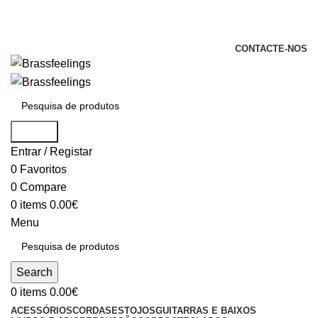
+351 969 068 051 / +351 937 808 404 /
info@brassfeelings.pt
CONTACTE-NOS
Search
Entrar / Registar
0
Favoritos
0
Compare
0
items
0.00
€
Menu
Search
0
items
0.00
€
ACESSÓRIOS
CORDAS
ESTOJOS
GUITARRAS E BAIXOS