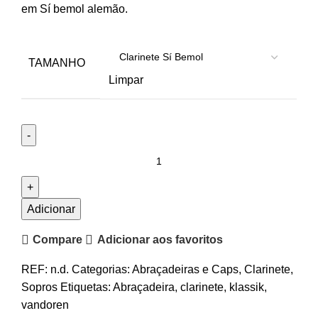
em Sí bemol alemão.
TAMANHO
Limpar
Quantidade
de
Abraçadeira
Clarinete
Adicionar
Vandoren
Compare
Adicionar aos favoritos
Klassik
REF:
n.d.
Categorias:
Abraçadeiras e Caps
,
Clarinete
,
Sopros
Etiquetas:
Abraçadeira
,
clarinete
,
klassik
,
vandoren