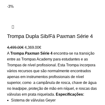
-3%
Trompa Dupla Sib/Fá Paxman Série 4
O
O
4,499.00
€
4,369.00
€
preço
preço
A
Trompa
Paxman
Série 4
encontra-se na transição
original
atual
entre as Trompas Academy para estudantes e as
era:
é:
Trompas de nível profissional. Esta Trompa incorpora
4,499.00€.
4,369.00€.
vários recursos que são normalmente encontrados
apenas em instrumentos profissionais de nível
superior, como a campânula de rosca, chave de água
no
leadpipe
, proteção de mão em níquel, e roscas das
válvulas em prata niquelada.
Especificações:
Sistema de válvulas Geyer