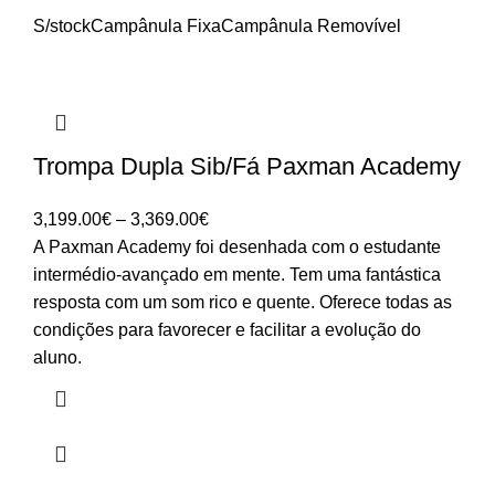
S/stock
Campânula Fixa
Campânula Removível
Trompa Dupla Sib/Fá Paxman Academy
Price
3,199.00
€
–
3,369.00
€
range:
A Paxman Academy foi desenhada com o estudante
3,199.00€
intermédio-avançado em mente. Tem uma fantástica
through
resposta com um som rico e quente. Oferece todas as
3,369.00€
condições para favorecer e facilitar a evolução do
aluno.