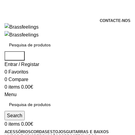
+351 969 068 051 / +351 937 808 404 /
info@brassfeelings.pt
CONTACTE-NOS
Search
Entrar / Registar
0
Favoritos
0
Compare
0
items
0.00
€
Menu
Search
0
items
0.00
€
ACESSÓRIOS
CORDAS
ESTOJOS
GUITARRAS E BAIXOS