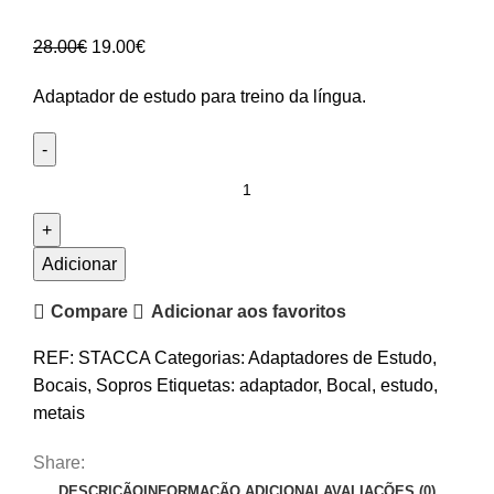
O
O
28.00
€
19.00
€
preço
preço
Adaptador de estudo para treino da língua.
original
atual
era:
é:
28.00€.
19.00€.
Quantidade
de
Adaptador
de
Adicionar
Estudo
Compare
Adicionar aos favoritos
Staccator
REF:
STACCA
Categorias:
Adaptadores de Estudo
,
Bocais
,
Sopros
Etiquetas:
adaptador
,
Bocal
,
estudo
,
metais
Share:
DESCRIÇÃO
INFORMAÇÃO ADICIONAL
AVALIAÇÕES (0)