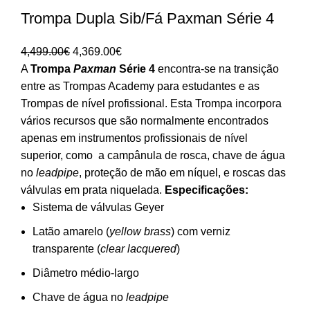
Trompa Dupla Sib/Fá Paxman Série 4
O
O
4,499.00
€
4,369.00
€
preço
preço
A
Trompa
Paxman
Série 4
encontra-se na transição
original
atual
entre as Trompas Academy para estudantes e as
era:
é:
Trompas de nível profissional. Esta Trompa incorpora
4,499.00€.
4,369.00€.
vários recursos que são normalmente encontrados
apenas em instrumentos profissionais de nível
superior, como a campânula de rosca, chave de água
no
leadpipe
, proteção de mão em níquel, e roscas das
válvulas em prata niquelada.
Especificações:
Sistema de válvulas Geyer
Latão amarelo (
yellow brass
) com verniz
transparente (
clear lacquered
)
Diâmetro médio-largo
Chave de água no
leadpipe