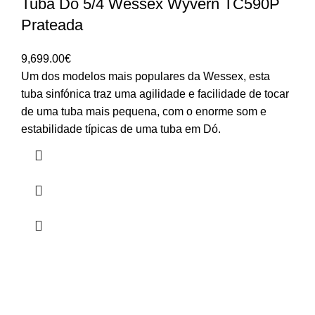
Tuba Dó 5/4 Wessex Wyvern TC590P
Prateada
9,699.00
€
Um dos modelos mais populares da Wessex, esta
tuba sinfónica traz uma agilidade e facilidade de tocar
de uma tuba mais pequena, com o enorme som e
estabilidade típicas de uma tuba em Dó.
HORÁRIO
UTILIZADOR
Segunda a Sexta-Feira
Entrar