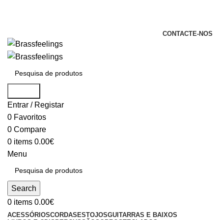
+351 969 068 051 / +351 937 808 404 /
info@brassfeelings.pt
CONTACTE-NOS
Search
Entrar / Registar
0
Favoritos
0
Compare
0
items
0.00
€
Menu
Search
0
items
0.00
€
ACESSÓRIOS
CORDAS
ESTOJOS
GUITARRAS E BAIXOS