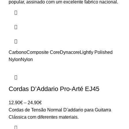
popular, assinado com um excelente fabrico nacional.
Carbono
Composite Core
Dynacore
Lightly Polished
Nylon
Nylon
Cordas D’Addario Pro-Arté EJ45
Price
12.90
€
–
24.90
€
range:
Cordas de Tensão Normal D'addario para Guitarra
12.90€
Clássica com diferentes materiais.
through