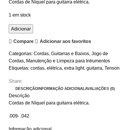
Cordas de Níquel para guitarra elétrica.
1 em stock
Quantidade
Adicionar
de
Compare
Adicionar aos favoritos
Cordas
Guitarra
Categorias:
Cordas
,
Guitarras e Baixos
,
Jogo de
Elétrica
Cordas
,
Manutenção e Limpeza para Intrumentos
Tenson
Etiquetas:
cordas
,
elétrica
,
extra light
,
guitarra
,
Tenson
Nickel
Extra
Share:
Light
DESCRIÇÃO
INFORMAÇÃO ADICIONAL
AVALIAÇÕES (0)
Descrição
Cordas de Níquel para guitarra elétrica.
.009- .042
Informação adicional