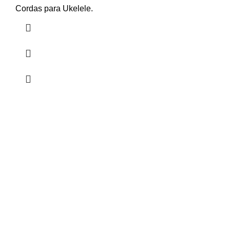
Cordas para Ukelele.
HORÁRIO
UTILIZADOR
Segunda a Sexta-Feira
Entrar
🕒 14:30h - 18:30h
Registar
Encomendas
Lista de Desejos
Livro Reclamações