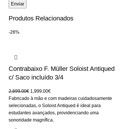
Produtos Relacionados
-26%
Contrabaixo F. Müller Soloist Antiqued
c/ Saco incluído 3/4
O
O
2,699.00
€
1,999.00
€
preço
preço
Fabricado à mão e com madeiras cuidadosamente
original
atual
selecionadas, o Soloist Antiqued é ideal para
era:
é:
estudantes avançados, providenciando uma
2,699.00€.
1,999.00€.
sonoridade magnífica.