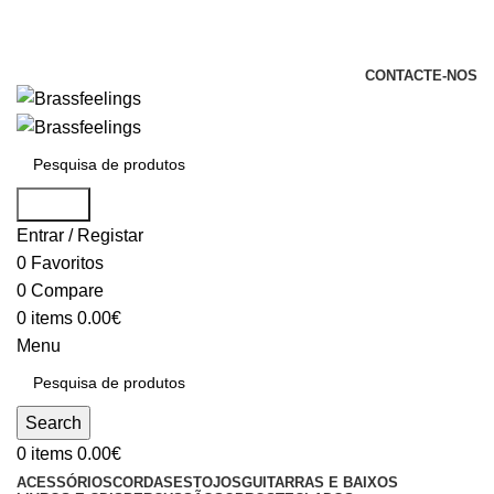
+351 969 068 051 / +351 937 808 404 /
info@brassfeelings.pt
CONTACTE-NOS
Search
Entrar / Registar
0
Favoritos
0
Compare
0
items
0.00
€
Menu
Search
0
items
0.00
€
ACESSÓRIOS
CORDAS
ESTOJOS
GUITARRAS E BAIXOS