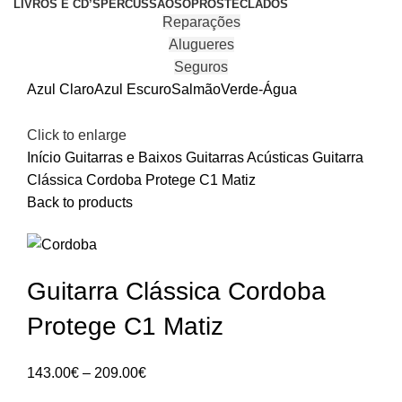
LIVROS E CD’S
PERCUSSÃO
SOPROS
TECLADOS
Reparações
Alugueres
Seguros
Azul Claro
Azul Escuro
Salmão
Verde-Água
Click to enlarge
Início
Guitarras e Baixos
Guitarras Acústicas
Guitarra
Clássica Cordoba Protege C1 Matiz
Back to products
Guitarra Clássica Cordoba
Protege C1 Matiz
Price
143.00
€
–
209.00
€
range: