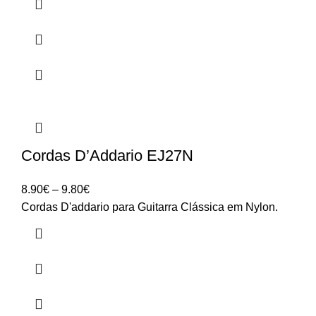
Cordas D’Addario EJ27N
Price
8.90
€
–
9.80
€
range:
Cordas D'addario para Guitarra Clássica em Nylon.
8.90€
through
9.80€