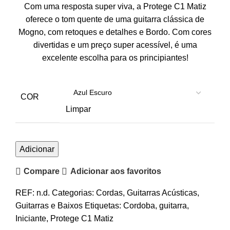
Com uma resposta super viva, a Protege C1 Matiz
143.00€
oferece o tom quente de uma guitarra clássica de
through
Mogno, com retoques e detalhes e Bordo. Com cores
209.00€
divertidas e um preço super acessível, é uma
excelente escolha para os principiantes!
COR
Limpar
Quantidade
Adicionar
de
Compare
Adicionar aos favoritos
Guitarra
Clássica
REF:
n.d.
Categorias:
Cordas
,
Guitarras Acústicas
,
Cordoba
Guitarras e Baixos
Etiquetas:
Cordoba
,
guitarra
,
Protege
Iniciante
,
Protege C1 Matiz
C1