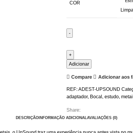
COR
Limpa
Quantidade
de
Adaptador
de
Adicionar
Estudo
Compare
Adicionar aos f
UPSOUND
REF:
ADEST-UPSOUND
Categ
adaptador
,
Bocal
,
estudo
,
metai
Share:
DESCRIÇÃO
INFORMAÇÃO ADICIONAL
AVALIAÇÕES (0)
tais, o UpSound traz uma experiência nunca antes vista no mun