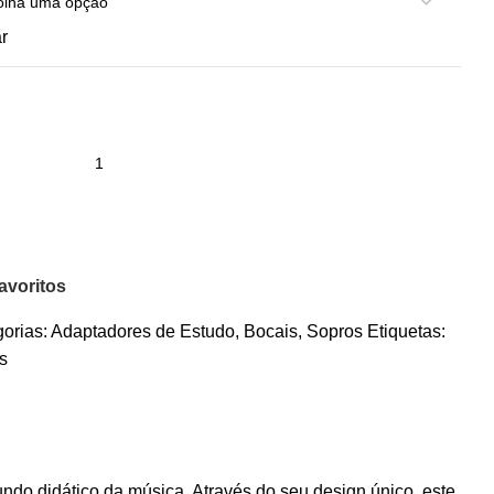
r
avoritos
orias:
Adaptadores de Estudo
,
Bocais
,
Sopros
Etiquetas:
s
do didático da música. Através do seu design único, este