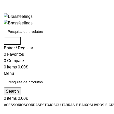
Search
Entrar / Registar
0
Favoritos
0
Compare
0
items
0.00
€
Menu
Search
0
items
0.00
€
ACESSÓRIOS
CORDAS
ESTOJOS
GUITARRAS E BAIXOS
LIVROS E CD