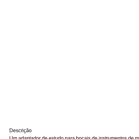
Descrição
Um adaptador de estudo para bocais de instrumentos de me