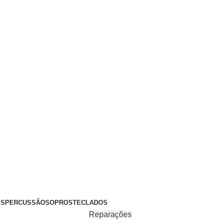
+351 969 068 051 / +351 937 808 404 / info@brassfeelings.p
’S
PERCUSSÃO
SOPROS
TECLADOS
Reparações