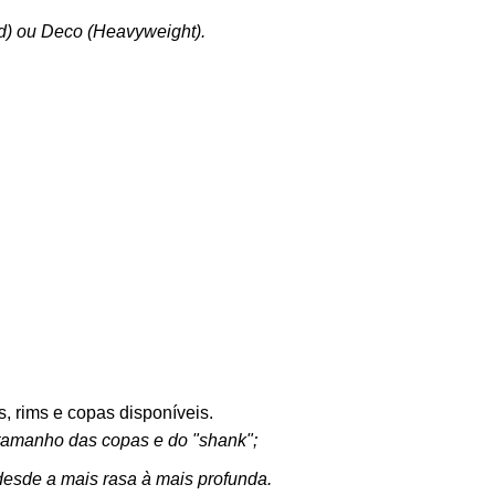
d) ou Deco (Heavyweight).
, rims e copas disponíveis.
o tamanho das copas e do "shank";
desde a mais rasa à mais profunda.