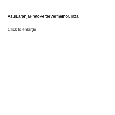
Azul
Laranja
Preto
Verde
Vermelho
Cinza
Click to enlarge