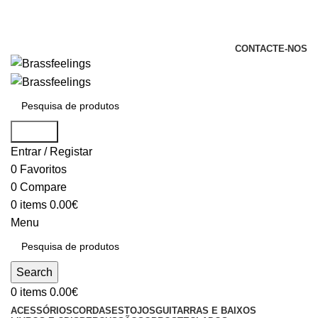
+351 969 068 051 / +351 937 808 404 /
info@brassfeelings.pt
CONTACTE-NOS
Search
Entrar / Registar
0
Favoritos
0
Compare
0
items
0.00
€
Menu
Search
0
items
0.00
€
ACESSÓRIOS
CORDAS
ESTOJOS
GUITARRAS E BAIXOS