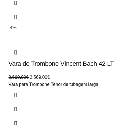
-4%
Vara de Trombone Vincent Bach 42 LT
O
O
2,669.00
€
2,569.00
€
preço
preço
Vara para Trombone Tenor de tubagem larga.
original
atual
era:
é:
2,669.00€.
2,569.00€.