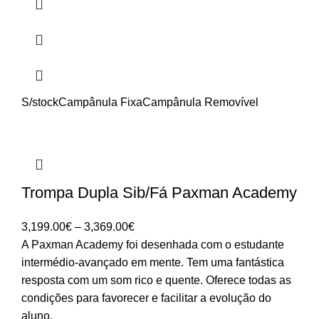
S/stock
Campânula Fixa
Campânula Removível
Trompa Dupla Sib/Fá Paxman Academy
Price
3,199.00
€
–
3,369.00
€
range:
A Paxman Academy foi desenhada com o estudante
3,199.00€
intermédio-avançado em mente. Tem uma fantástica
through
resposta com um som rico e quente. Oferece todas as
3,369.00€
condições para favorecer e facilitar a evolução do
aluno.