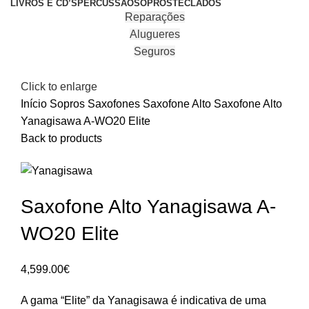
LIVROS E CD’S
PERCUSSÃO
SOPROS
TECLADOS
Reparações
Alugueres
Seguros
Click to enlarge
Início
Sopros
Saxofones
Saxofone Alto
Saxofone Alto
Yanagisawa A-WO20 Elite
Back to products
Saxofone Alto Yanagisawa A-
WO20 Elite
4,599.00
€
A gama “Elite” da Yanagisawa é indicativa de uma