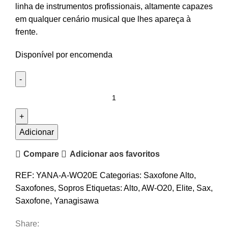
linha de instrumentos profissionais, altamente capazes
em qualquer cenário musical que lhes apareça à
frente.
Disponível por encomenda
Quantidade
de
Saxofone
Alto
Adicionar
Yanagisawa
Compare
Adicionar aos favoritos
A-
WO20
REF:
YANA-A-WO20E
Categorias:
Saxofone Alto
,
Elite
Saxofones
,
Sopros
Etiquetas:
Alto
,
AW-O20
,
Elite
,
Sax
,
Saxofone
,
Yanagisawa
Share: