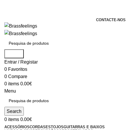
+351 969 068 051 / +351 937 808 404 /
info@brassfeelings.pt
CONTACTE-NOS
Search
Entrar / Registar
0
Favoritos
0
Compare
0
items
0.00
€
Menu
Search
0
items
0.00
€
ACESSÓRIOS
CORDAS
ESTOJOS
GUITARRAS E BAIXOS