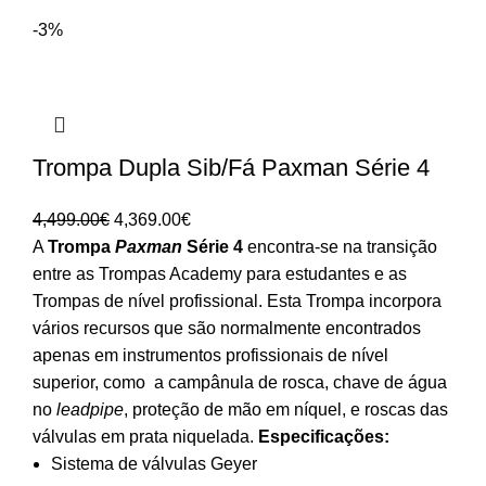
-3%
Trompa Dupla Sib/Fá Paxman Série 4
O
O
4,499.00
€
4,369.00
€
preço
preço
A
Trompa
Paxman
Série 4
encontra-se na transição
original
atual
entre as Trompas Academy para estudantes e as
era:
é:
Trompas de nível profissional. Esta Trompa incorpora
4,499.00€.
4,369.00€.
vários recursos que são normalmente encontrados
apenas em instrumentos profissionais de nível
superior, como a campânula de rosca, chave de água
no
leadpipe
, proteção de mão em níquel, e roscas das
válvulas em prata niquelada.
Especificações:
Sistema de válvulas Geyer