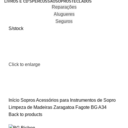
LIVROS E CD’S
PERCUSSÃO
SOPROS
TECLADOS
Reparações
Alugueres
Seguros
S/stock
Click to enlarge
Início
Sopros
Acessórios para Instrumentos de Sopro
Limpeza de Madeiras
Zaragatoa Fagote BG A34
Back to products