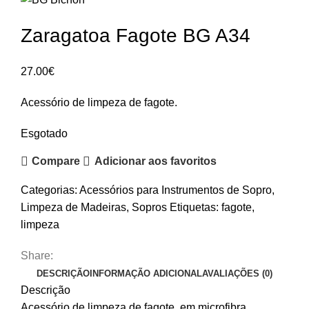
Zaragatoa Fagote BG A34
27.00
€
Acessório de limpeza de fagote.
Esgotado
Compare
Adicionar aos favoritos
Categorias:
Acessórios para Instrumentos de Sopro
,
Limpeza de Madeiras
,
Sopros
Etiquetas:
fagote
,
limpeza
Share:
DESCRIÇÃO
INFORMAÇÃO ADICIONAL
AVALIAÇÕES (0)
Descrição
Acessório de limpeza de fagote, em microfibra.