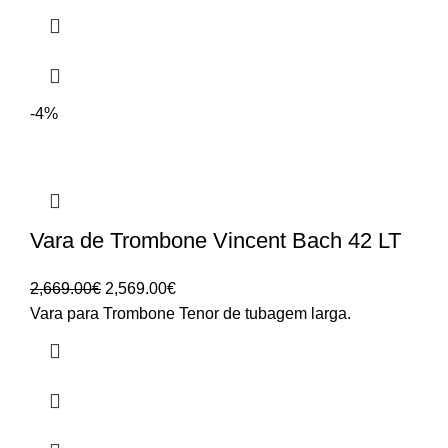
-4%
Vara de Trombone Vincent Bach 42 LT
O
O
2,669.00
€
2,569.00
€
preço
preço
Vara para Trombone Tenor de tubagem larga.
original
atual
era:
é:
2,669.00€.
2,569.00€.