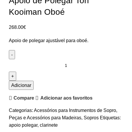
Apoio de Polegar Ton
Kooiman Oboé
268.00
€
Apoio de polegar ajustável para oboé.
Quantidade
de
Apoio
de
Adicionar
Polegar
Compare
Adicionar aos favoritos
Ton
Kooiman
Categorias:
Acessórios para Instrumentos de Sopro
,
Oboé
Peças e Acessórios para Madeiras
,
Sopros
Etiquetas:
apoio polegar
,
clarinete