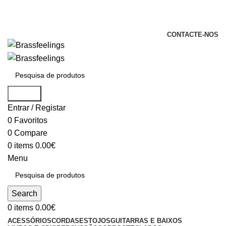
+351 969 068 051 / +351 937 808 404 /
info@brassfeelings.pt
CONTACTE-NOS
Search
Entrar / Registar
0
Favoritos
0
Compare
0
items
0.00
€
Menu
Search
0
items
0.00
€
ACESSÓRIOS
CORDAS
ESTOJOS
GUITARRAS E BAIXOS