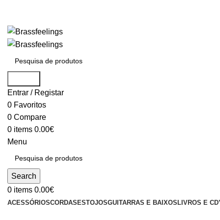
Search
Entrar / Registar
0
Favoritos
0
Compare
0
items
0.00
€
Menu
Search
0
items
0.00
€
ACESSÓRIOS
CORDAS
ESTOJOS
GUITARRAS E BAIXOS
LIVROS E CD