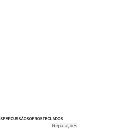
+351 969 068 051 / +351 937 808 404 / info@brassfeelings.p
’S
PERCUSSÃO
SOPROS
TECLADOS
Reparações