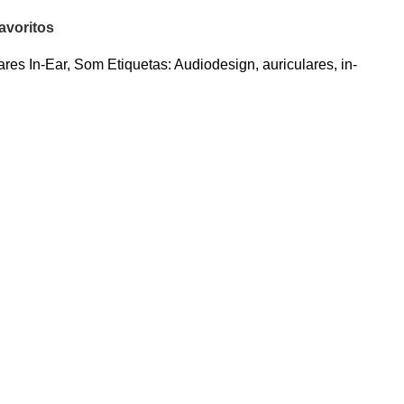
avoritos
ares In-Ear
,
Som
Etiquetas:
Audiodesign
,
auriculares
,
in-