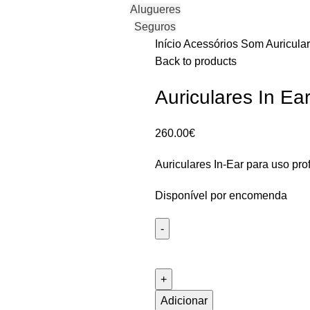
Alugueres
Seguros
Início
Acessórios
Som
Auricula
Back to products
Auriculares In E
260.00
€
Auriculares In-Ear para uso prof
Disponível por encomenda
Quantidade
de
Auriculares
In
Adicionar