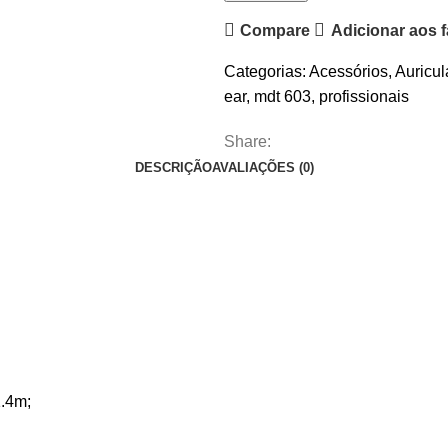
Ear
Compare
Adicionar aos f
AudioDesign
MDT
Categorias:
Acessórios
,
Auricul
603
ear
,
mdt 603
,
profissionais
Share:
DESCRIÇÃO
AVALIAÇÕES (0)
1.4m;