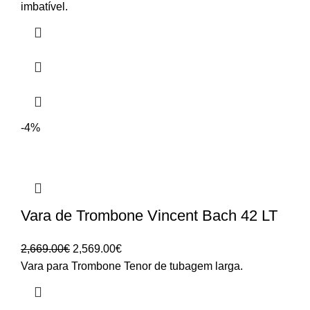
4,925.00€
imbatível.
through
5,850.00€
-4%
Vara de Trombone Vincent Bach 42 LT
O
O
2,669.00
€
2,569.00
€
preço
preço
Vara para Trombone Tenor de tubagem larga.
original
atual
era:
é: