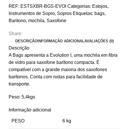
Bags
REF:
ESTSXBR-BGS-EVOI
Categorias:
Estojos
,
Evolution
Instrumentos de Sopro
,
Sopros
Etiquetas:
bags
,
I
Baritono
,
mochila
,
Saxofone
Share:
DESCRIÇÃO
INFORMAÇÃO ADICIONAL
AVALIAÇÕES (0)
Descrição
A Bags apresenta a Evolution I, uma mochila em fibra
de vidro para saxofone barítono compacta. É
compatível com a grande maioria dos saxofones
barítonos. Conta com rodas para facilidade de
transporte.
Peso: 5,4kgs
Informação adicional
PESO
6 kg