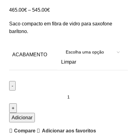
Price
465.00
€
–
545.00
€
range:
Saco compacto em fibra de vidro para saxofone
465.00€
barítono.
through
545.00€
ACABAMENTO
Limpar
Quantidade
de
Estojo
para
Adicionar
Saxofone
Compare
Adicionar aos favoritos
Barítono