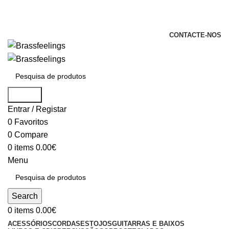
+351 969 068 051 / +351 937 808 404 /
info@brassfeelings.pt
CONTACTE-NOS
Search
Entrar / Registar
0
Favoritos
0
Compare
0
items
0.00
€
Menu
Search
0
items
0.00
€
ACESSÓRIOS
CORDAS
ESTOJOS
GUITARRAS E BAIXOS