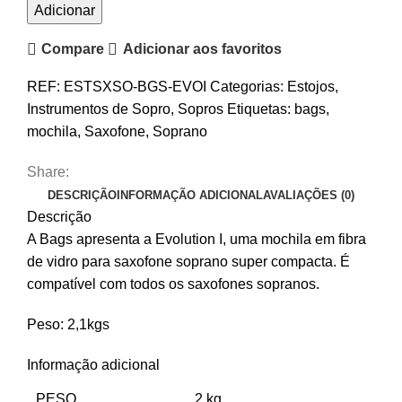
para
Adicionar
Saxofone
Compare
Adicionar aos favoritos
Soprano
Bags
REF:
ESTSXSO-BGS-EVOI
Categorias:
Estojos
,
Evolution
Instrumentos de Sopro
,
Sopros
Etiquetas:
bags
,
I
mochila
,
Saxofone
,
Soprano
Share:
DESCRIÇÃO
INFORMAÇÃO ADICIONAL
AVALIAÇÕES (0)
Descrição
A Bags apresenta a Evolution I, uma mochila em fibra
de vidro para saxofone soprano super compacta. É
compatível com todos os saxofones sopranos.
Peso: 2,1kgs
Informação adicional
PESO
2 kg