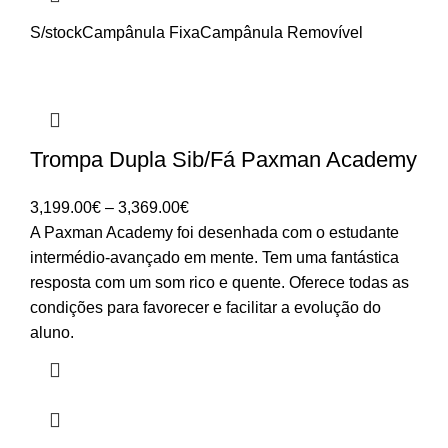
S/stock
Campânula Fixa
Campânula Removível
Trompa Dupla Sib/Fá Paxman Academy
Price
3,199.00
€
–
3,369.00
€
range:
A Paxman Academy foi desenhada com o estudante
3,199.00€
intermédio-avançado em mente. Tem uma fantástica
through
resposta com um som rico e quente. Oferece todas as
3,369.00€
condições para favorecer e facilitar a evolução do
aluno.