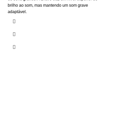
brilho ao som, mas mantendo um som grave
adaptável.
HORÁRIO
UTILIZADOR
Segunda a Sexta-Feira
Entrar
🕒 14:30h - 18:30h
Registar
Encomendas
Lista de Desejos
Livro Reclamações