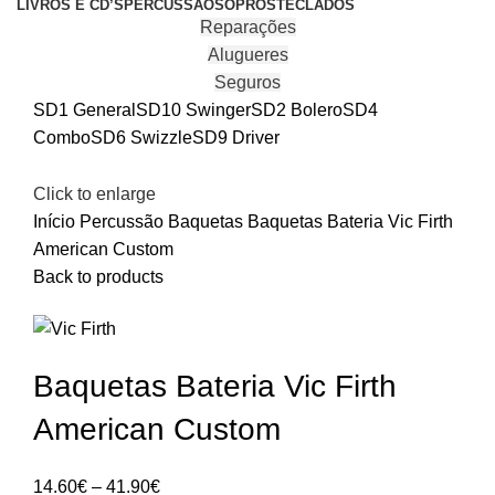
LIVROS E CD’S
PERCUSSÃO
SOPROS
TECLADOS
Reparações
Alugueres
Seguros
SD1 General
SD10 Swinger
SD2 Bolero
SD4
Combo
SD6 Swizzle
SD9 Driver
Click to enlarge
Início
Percussão
Baquetas
Baquetas Bateria Vic Firth
American Custom
Back to products
Baquetas Bateria Vic Firth
American Custom
Price
14.60
€
–
41.90
€