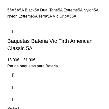
55A
5A
5A Black
5A Dual Tone
5A Extreme
5A Nylon
5A
Nylon Extreme
5A Terra
5A Vic Grip
X55A
Baquetas Bateria Vic Firth American
Classic 5A
Price
13.90
€
–
31.00
€
range:
Par de baquetas para Bateria.
13.90€
through
31.00€
S/stock