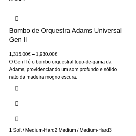
Bombo de Orquestra Adams Universal
Gen II
Price
1,315.00
€
–
1,930.00
€
range:
O Gen II é o bombo orquestral topo-de-gama da
1,315.00€
Adams, providenciando um som profundo e sólido
through
nato da madeira mogno escura.
1,930.00€
1 Soft / Medium-Hard
2 Medium / Medium-Hard
3