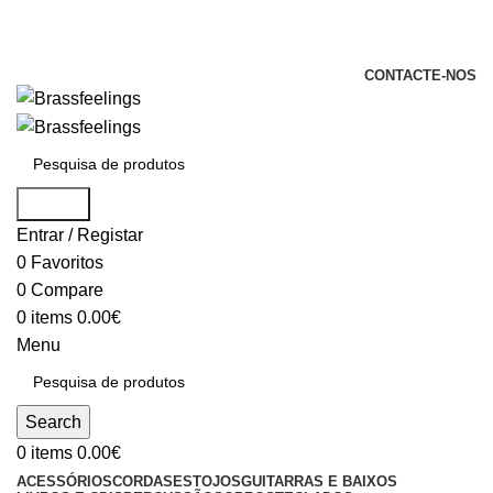
+351 969 068 051 / +351 937 808 404 /
info@brassfeelings.pt
CONTACTE-NOS
Search
Entrar / Registar
0
Favoritos
0
Compare
0
items
0.00
€
Menu
Search
0
items
0.00
€
ACESSÓRIOS
CORDAS
ESTOJOS
GUITARRAS E BAIXOS