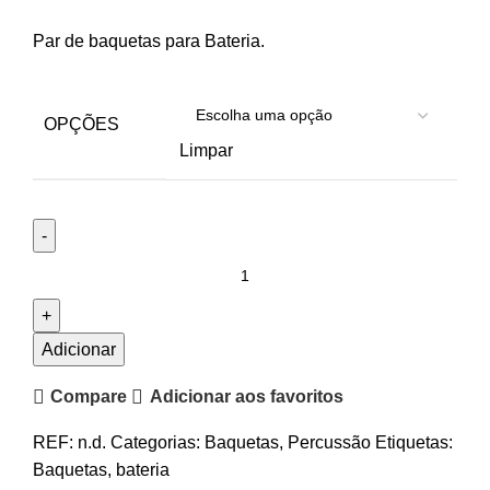
range:
Par de baquetas para Bateria.
14.60€
through
41.90€
OPÇÕES
Limpar
Quantidade
de
Baquetas
Bateria
Adicionar
Vic
Compare
Adicionar aos favoritos
Firth
American
REF:
n.d.
Categorias:
Baquetas
,
Percussão
Etiquetas:
Custom
Baquetas
,
bateria