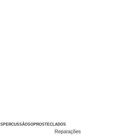
+351 969 068 051 / +351 937 808 404 / info@brassfeelings.p
’S
PERCUSSÃO
SOPROS
TECLADOS
Reparações