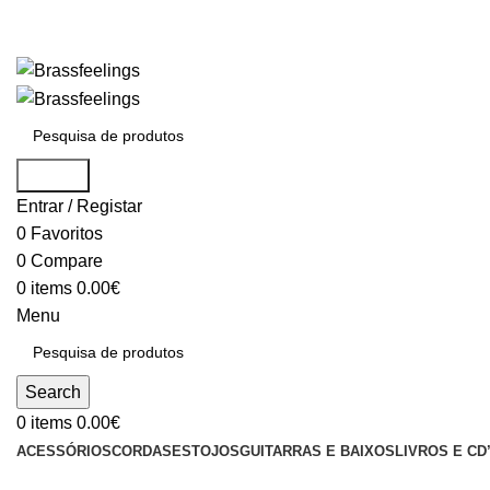
Search
Entrar / Registar
0
Favoritos
0
Compare
0
items
0.00
€
Menu
Search
0
items
0.00
€
ACESSÓRIOS
CORDAS
ESTOJOS
GUITARRAS E BAIXOS
LIVROS E CD