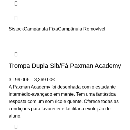
S/stock
Campânula Fixa
Campânula Removível
Trompa Dupla Sib/Fá Paxman Academy
Price
3,199.00
€
–
3,369.00
€
range:
A Paxman Academy foi desenhada com o estudante
3,199.00€
intermédio-avançado em mente. Tem uma fantástica
through
resposta com um som rico e quente. Oferece todas as
3,369.00€
condições para favorecer e facilitar a evolução do
aluno.