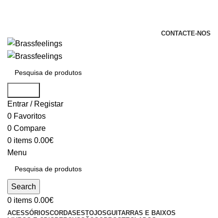
+351 969 068 051 / +351 937 808 404 /
info@brassfeelings.pt
CONTACTE-NOS
Search
Entrar / Registar
0
Favoritos
0
Compare
0
items
0.00
€
Menu
Search
0
items
0.00
€
ACESSÓRIOS
CORDAS
ESTOJOS
GUITARRAS E BAIXOS