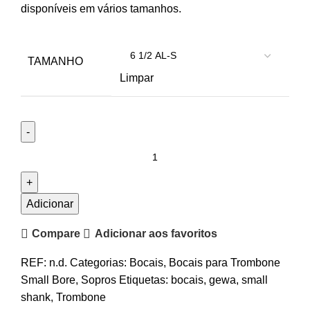
disponíveis em vários tamanhos.
TAMANHO
Limpar
Quantidade
de
Bocais
Trombone
Adicionar
(Small
Compare
Adicionar aos favoritos
Shank)
GEWA
REF:
n.d.
Categorias:
Bocais
,
Bocais para Trombone
Small Bore
,
Sopros
Etiquetas:
bocais
,
gewa
,
small
shank
,
Trombone