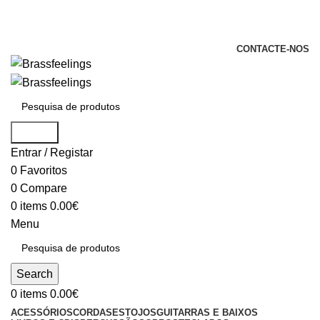
+351 969 068 051 / +351 937 808 404 /
info@brassfeelings.pt
CONTACTE-NOS
Search
Entrar / Registar
0
Favoritos
0
Compare
0
items
0.00
€
Menu
Search
0
items
0.00
€
ACESSÓRIOS
CORDAS
ESTOJOS
GUITARRAS E BAIXOS