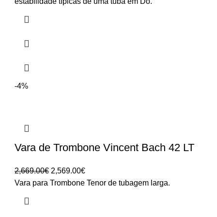
estabilidade típicas de uma tuba em Dó.
-4%
Vara de Trombone Vincent Bach 42 LT
O
O
2,669.00
€
2,569.00
€
preço
preço
Vara para Trombone Tenor de tubagem larga.
original
atual
era:
é: