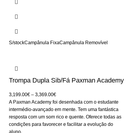
S/stock
Campânula Fixa
Campânula Removível
Trompa Dupla Sib/Fá Paxman Academy
Price
3,199.00
€
–
3,369.00
€
range:
A Paxman Academy foi desenhada com o estudante
3,199.00€
intermédio-avançado em mente. Tem uma fantástica
through
resposta com um som rico e quente. Oferece todas as
3,369.00€
condições para favorecer e facilitar a evolução do
aluno.