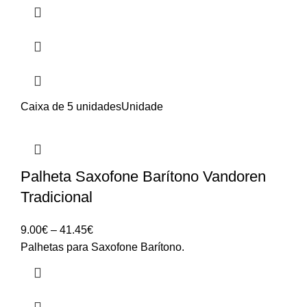
Caixa de 5 unidades
Unidade
Palheta Saxofone Barítono Vandoren
Tradicional
Price
9.00
€
–
41.45
€
range:
Palhetas para Saxofone Barítono.
9.00€
through
41.45€