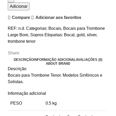
Trombone
Adicionar
Tenor
Compare
Adicionar aos favoritos
Griego
Artist
REF:
n.d.
Categorias:
Bocais
,
Bocais para Trombone
Large Bore
,
Sopros
Etiquetas:
Bocal
,
gold
,
silver
,
trombone tenor
Share:
DESCRIÇÃO
INFORMAÇÃO ADICIONAL
AVALIAÇÕES (0)
ABOUT BRAND
Descrição
Bocais para Trombone Tenor. Modelos Sinfónicos e
Solistas.
Informação adicional
PESO
0.5 kg