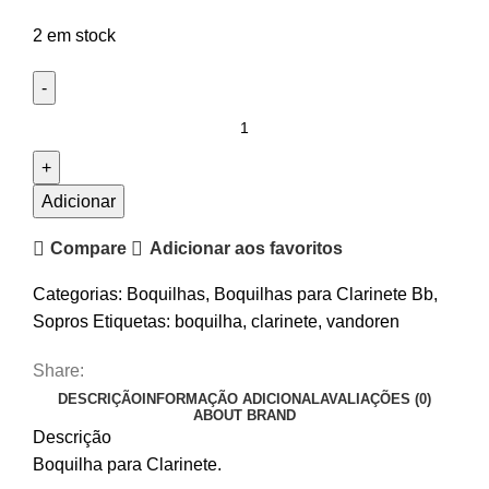
2 em stock
Quantidade
de
Boquilha
Clarinete
Adicionar
Sib
Compare
Adicionar aos favoritos
Vandoren
B40
Categorias:
Boquilhas
,
Boquilhas para Clarinete Bb
,
Lyra
Sopros
Etiquetas:
boquilha
,
clarinete
,
vandoren
Share:
DESCRIÇÃO
INFORMAÇÃO ADICIONAL
AVALIAÇÕES (0)
ABOUT BRAND
Descrição
Boquilha para Clarinete.