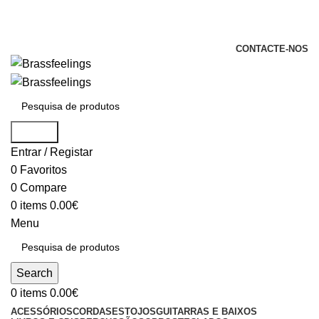
+351 969 068 051 / +351 937 808 404 /
info@brassfeelings.pt
CONTACTE-NOS
Search
Entrar / Registar
0
Favoritos
0
Compare
0
items
0.00
€
Menu
Search
0
items
0.00
€
ACESSÓRIOS
CORDAS
ESTOJOS
GUITARRAS E BAIXOS