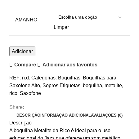
TAMANHO
Limpar
Quantidade
Adicionar
de
Compare
Adicionar aos favoritos
Boquilhas
Saxofone
REF:
n.d.
Categorias:
Boquilhas
,
Boquilhas para
Alto
Saxofone Alto
,
Sopros
Etiquetas:
boquilha
,
metalite
,
Rico
rico
,
Saxofone
Metalite
Share:
DESCRIÇÃO
INFORMAÇÃO ADICIONAL
AVALIAÇÕES (0)
Descrição
A boquilha Metalite da Rico é ideal para o uso
educacional do Jazz que oferece um som metálico,