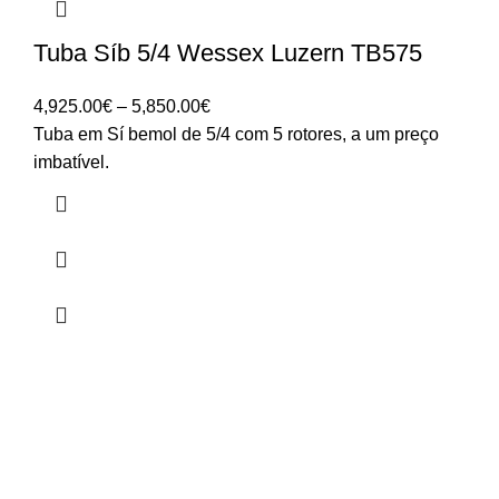
Tuba Síb 5/4 Wessex Luzern TB575
Price
4,925.00
€
–
5,850.00
€
range:
Tuba em Sí bemol de 5/4 com 5 rotores, a um preço
4,925.00€
imbatível.
through
5,850.00€
HORÁRIO
UTILIZADOR
Segunda a Sexta-Feira
Entrar
🕒 14:30h - 18:30h
Registar