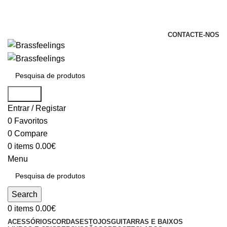
+351 969 068 051 / +351 937 808 404 /
info@brassfeelings.pt
CONTACTE-NOS
Search
Entrar / Registar
0
Favoritos
0
Compare
0
items
0.00
€
Menu
Search
0
items
0.00
€
ACESSÓRIOS
CORDAS
ESTOJOS
GUITARRAS E BAIXOS