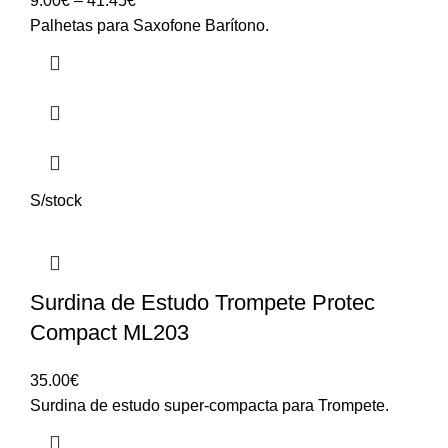
9.00
€
–
41.45
€
range:
Palhetas para Saxofone Barítono.
9.00€
through
41.45€
S/stock
Surdina de Estudo Trompete Protec
Compact ML203
35.00
€
Surdina de estudo super-compacta para Trompete.