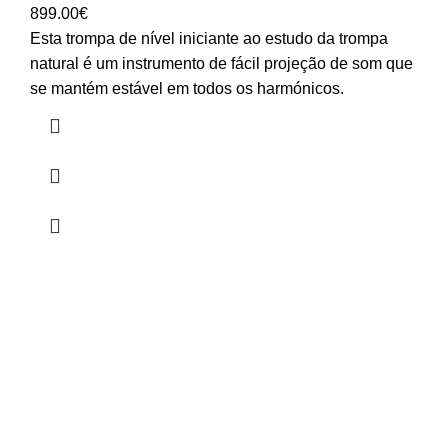
899.00
€
Esta trompa de nível iniciante ao estudo da trompa
natural é um instrumento de fácil projeção de som que
se mantém estável em todos os harmónicos.
HORÁRIO
UTILIZADOR
Segunda a Sexta-Feira
Entrar
🕒 14:30h - 18:30h
Registar
Encomendas
Lista de Desejos