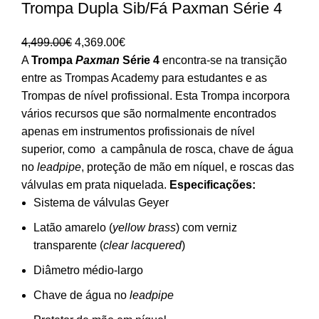
Trompa Dupla Sib/Fá Paxman Série 4
O
O
4,499.00
€
4,369.00
€
preço
preço
A
Trompa
Paxman
Série 4
encontra-se na transição
original
atual
entre as Trompas Academy para estudantes e as
era:
é:
Trompas de nível profissional. Esta Trompa incorpora
4,499.00€.
4,369.00€.
vários recursos que são normalmente encontrados
apenas em instrumentos profissionais de nível
superior, como a campânula de rosca, chave de água
no
leadpipe
, proteção de mão em níquel, e roscas das
válvulas em prata niquelada.
Especificações:
Sistema de válvulas Geyer
Latão amarelo (
yellow brass
) com verniz
transparente (
clear lacquered
)
Diâmetro médio-largo
Chave de água no
leadpipe