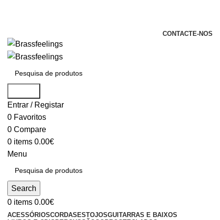
+351 969 068 051 / +351 937 808 404 /
info@brassfeelings.pt
CONTACTE-NOS
Search
Entrar / Registar
0
Favoritos
0
Compare
0
items
0.00
€
Menu
Search
0
items
0.00
€
ACESSÓRIOS
CORDAS
ESTOJOS
GUITARRAS E BAIXOS