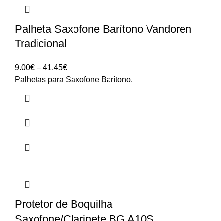
Palheta Saxofone Barítono Vandoren
Tradicional
Price
9.00
€
–
41.45
€
range:
Palhetas para Saxofone Barítono.
9.00€
through
41.45€
Protetor de Boquilha
Saxofone/Clarinete BG A10S