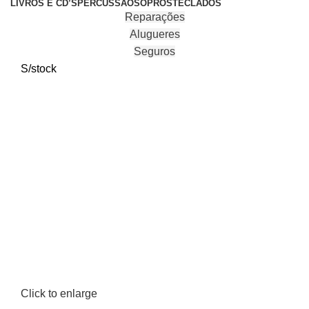
LIVROS E CD’S
PERCUSSÃO
SOPROS
TECLADOS
Reparações
Alugueres
Seguros
S/stock
Click to enlarge