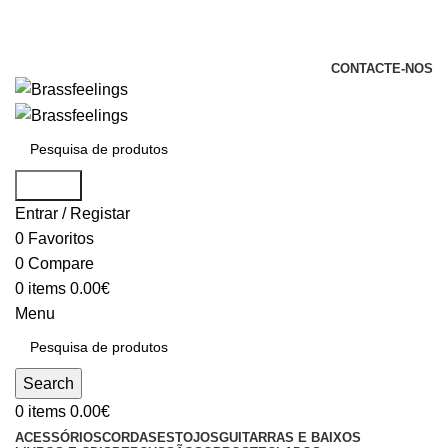
+351 969 068 051 / +351 937 808 404 /
info@brassfeelings.pt
CONTACTE-NOS
Search
Entrar / Registar
0
Favoritos
0
Compare
0
items
0.00
€
Menu
Search
0
items
0.00
€
ACESSÓRIOS
CORDAS
ESTOJOS
GUITARRAS E BAIXOS