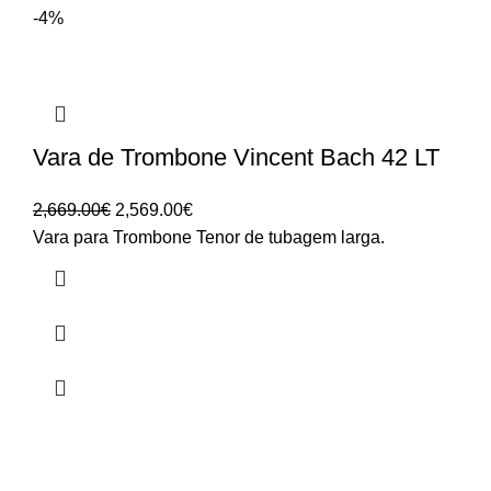
-4%
Vara de Trombone Vincent Bach 42 LT
O
O
2,669.00
€
2,569.00
€
preço
preço
Vara para Trombone Tenor de tubagem larga.
original
atual
era:
é:
2,669.00€.
2,569.00€.
HORÁRIO
UTILIZADOR