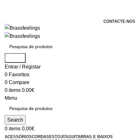
+351 969 068 051 / +351 937 808 404 /
info@brassfeelings.pt
CONTACTE-NOS
Search
Entrar / Registar
0
Favoritos
0
Compare
0
items
0.00
€
Menu
Search
0
items
0.00
€
ACESSÓRIOS
CORDAS
ESTOJOS
GUITARRAS E BAIXOS