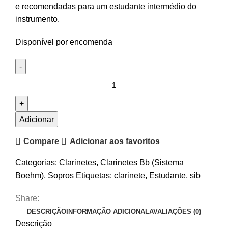
e recomendadas para um estudante intermédio do
instrumento.
Disponível por encomenda
Quantidade
de
Clarinete
Sí
Adicionar
Bemol
Compare
Adicionar aos favoritos
Wisemann
DCL-
Categorias:
Clarinetes
,
Clarinetes Bb (Sistema
800EB
Boehm)
,
Sopros
Etiquetas:
clarinete
,
Estudante
,
sib
Share:
DESCRIÇÃO
INFORMAÇÃO ADICIONAL
AVALIAÇÕES (0)
Descrição