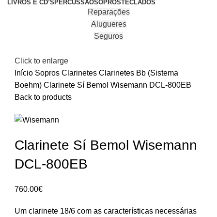
LIVROS E CD’S
PERCUSSÃO
SOPROS
TECLADOS
Reparações
Alugueres
Seguros
Click to enlarge
Início
Sopros
Clarinetes
Clarinetes Bb (Sistema
Boehm)
Clarinete Sí Bemol Wisemann DCL-800EB
Back to products
Clarinete Sí Bemol Wisemann
DCL-800EB
760.00
€
Um clarinete 18/6 com as características necessárias