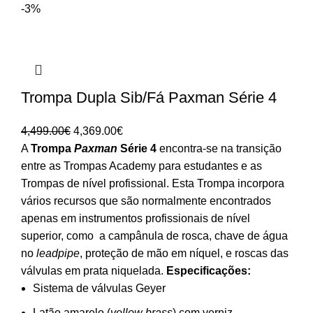
-3%
Trompa Dupla Sib/Fá Paxman Série 4
O
O
4,499.00
€
4,369.00
€
preço
preço
A
Trompa
Paxman
Série 4
encontra-se na transição
original
atual
entre as Trompas Academy para estudantes e as
era:
é:
Trompas de nível profissional. Esta Trompa incorpora
4,499.00€.
4,369.00€.
vários recursos que são normalmente encontrados
apenas em instrumentos profissionais de nível
superior, como a campânula de rosca, chave de água
no
leadpipe
, proteção de mão em níquel, e roscas das
válvulas em prata niquelada.
Especificações:
Sistema de válvulas Geyer
Latão amarelo (
yellow brass
) com verniz