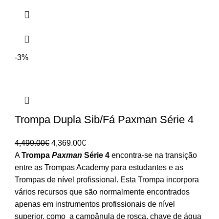
-3%
Trompa Dupla Sib/Fá Paxman Série 4
O
O
4,499.00
€
4,369.00
€
preço
preço
A
Trompa
Paxman
Série 4
encontra-se na transição
original
atual
entre as Trompas Academy para estudantes e as
era:
é:
Trompas de nível profissional. Esta Trompa incorpora
4,499.00€.
4,369.00€.
vários recursos que são normalmente encontrados
apenas em instrumentos profissionais de nível
superior, como a campânula de rosca, chave de água