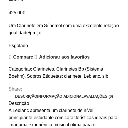
425.00
€
Um Clarinete em Sí bemol com uma excelente relação
qualidade/preço.
Esgotado
Compare
Adicionar aos favoritos
Categorias:
Clarinetes
,
Clarinetes Bb (Sistema
Boehm)
,
Sopros
Etiquetas:
clarinete
,
Leblanc
,
sib
Share:
DESCRIÇÃO
INFORMAÇÃO ADICIONAL
AVALIAÇÕES (0)
Descrição
A Leblanc apresenta um clarinete de nível
principiante-estudante com características ideais para
criar uma experiência musical ótima para o