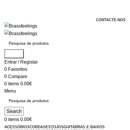
+351 969 068 051 / +351 937 808 404 /
info@brassfeelings.pt
CONTACTE-NOS
Search
Entrar / Registar
0
Favoritos
0
Compare
0
items
0.00
€
Menu
Search
0
items
0.00
€
ACESSÓRIOS
CORDAS
ESTOJOS
GUITARRAS E BAIXOS