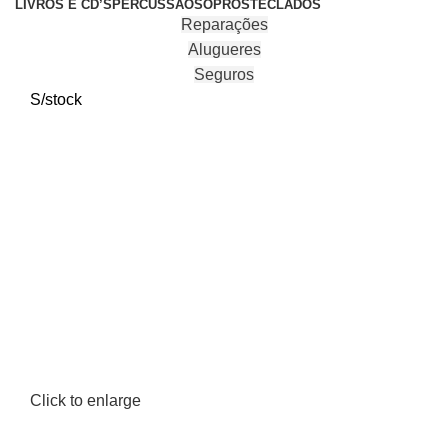
LIVROS E CD’S
PERCUSSÃO
SOPROS
TECLADOS
Reparações
Alugueres
Seguros
S/stock
Click to enlarge