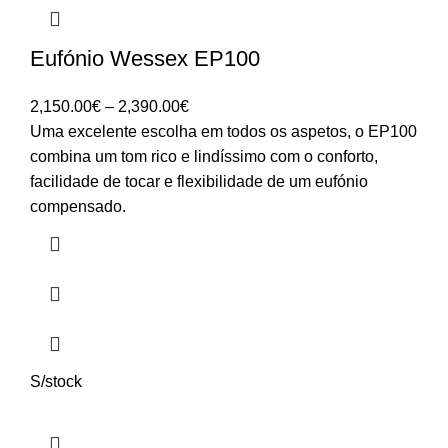
Eufónio Wessex EP100
Price
2,150.00
€
–
2,390.00
€
range:
Uma excelente escolha em todos os aspetos, o EP100
2,150.00€
combina um tom rico e lindíssimo com o conforto,
through
facilidade de tocar e flexibilidade de um eufónio
2,390.00€
compensado.
S/stock