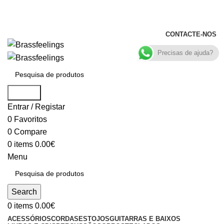
+351 969 068 051 / +351 937 808 404 /
info@brassfeelings.pt
CONTACTE-NOS
Precisas de ajuda?
Search
Entrar / Registar
0
Favoritos
0
Compare
0
items
0.00
€
Menu
Search
0
items
0.00
€
ACESSÓRIOS
CORDAS
ESTOJOS
GUITARRAS E BAIXOS