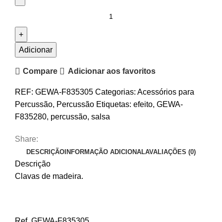
Quantidade
de
Clavas
GEWA
Adicionar
Club
Compare
Adicionar aos favoritos
Salsa
REF:
GEWA-F835305
Categorias:
Acessórios para
Percussão
,
Percussão
Etiquetas:
efeito
,
GEWA-
F835280
,
percussão
,
salsa
Share:
DESCRIÇÃO
INFORMAÇÃO ADICIONAL
AVALIAÇÕES (0)
Descrição
Clavas de madeira.
Ref. GEWA-F835305