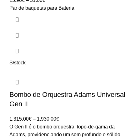
13.90
€
–
31.00
€
range:
Par de baquetas para Bateria.
13.90€
through
31.00€
S/stock
Bombo de Orquestra Adams Universal
Gen II
Price
1,315.00
€
–
1,930.00
€
range:
O Gen II é o bombo orquestral topo-de-gama da
1,315.00€
Adams, providenciando um som profundo e sólido