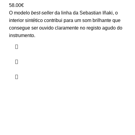
58.00
€
O modelo
best-seller
da linha da Sebastian Iñaki, o
interior sintético contribui para um som brilhante que
consegue ser ouvido claramente no registo agudo do
instrumento.
HORÁRIO
UTILIZADOR
Segunda a Sexta-Feira
Entrar
🕒 14:30h - 18:30h
Registar
Encomendas