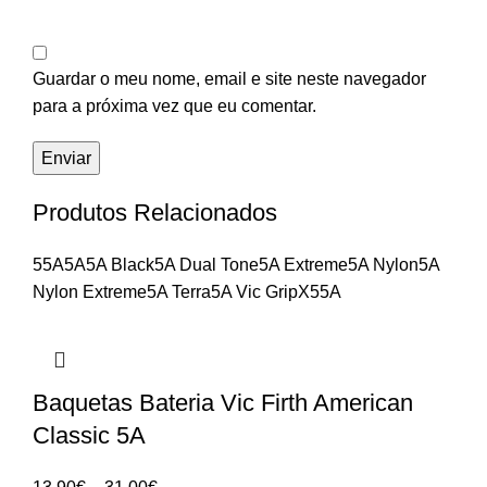
Guardar o meu nome, email e site neste navegador
para a próxima vez que eu comentar.
Produtos Relacionados
55A
5A
5A Black
5A Dual Tone
5A Extreme
5A Nylon
5A
Nylon Extreme
5A Terra
5A Vic Grip
X55A
Baquetas Bateria Vic Firth American
Classic 5A
Price