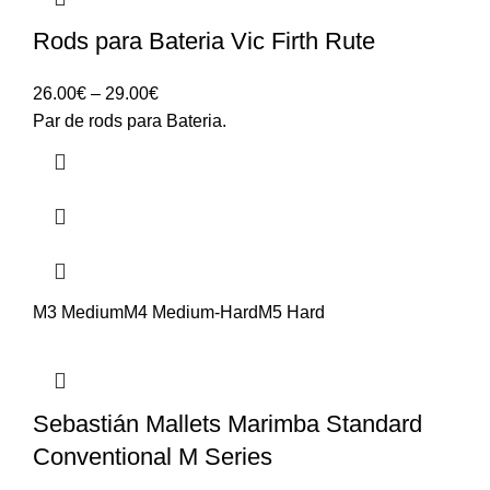
Rods para Bateria Vic Firth Rute
Price
26.00
€
–
29.00
€
range:
Par de rods para Bateria.
26.00€
through
29.00€
M3 Medium
M4 Medium-Hard
M5 Hard
Sebastián Mallets Marimba Standard
Conventional M Series