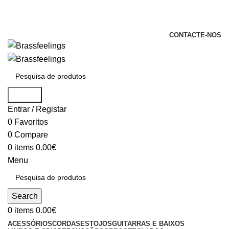
+351 969 068 051 / +351 937 808 404 /
info@brassfeelings.pt
CONTACTE-NOS
Search
Entrar / Registar
0
Favoritos
0
Compare
0
items
0.00
€
Menu
Search
0
items
0.00
€
ACESSÓRIOS
CORDAS
ESTOJOS
GUITARRAS E BAIXOS