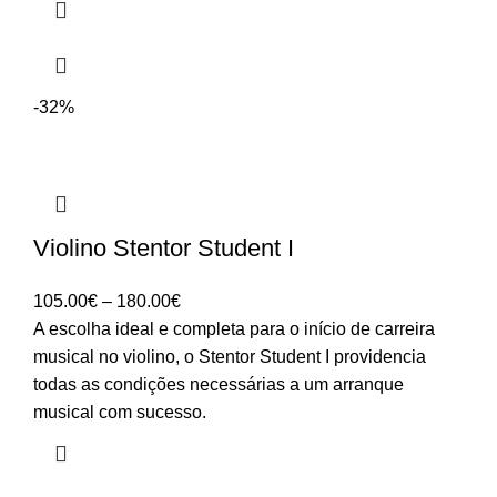
-32%
Violino Stentor Student I
Price
105.00
€
–
180.00
€
range:
A escolha ideal e completa para o início de carreira
105.00€
musical no violino, o Stentor Student I providencia
through
todas as condições necessárias a um arranque
180.00€
musical com sucesso.