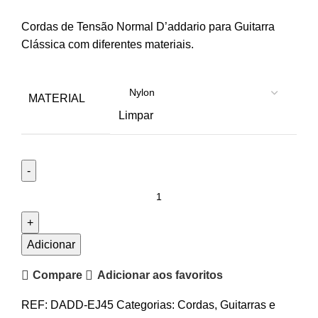
range:
Cordas de Tensão Normal D’addario para Guitarra
12.90€
Clássica com diferentes materiais.
through
24.90€
MATERIAL
Limpar
Quantidade
de
Cordas
D'Addario
Adicionar
Pro-
Compare
Adicionar aos favoritos
Arté
EJ45
REF:
DADD-EJ45
Categorias:
Cordas
,
Guitarras e