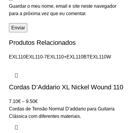
Guardar o meu nome, email e site neste navegador
para a próxima vez que eu comentar.
Produtos Relacionados
EXL110
EXL110-7
EXL110+
EXL110BT
EXL110W
Cordas D’Addario XL Nickel Wound 110
Price
7.10
€
–
9.50
€
range:
Cordas de Tensão Normal D'addario para Guitarra
7.10€
Clássica com diferentes materiais.
through
9.50€