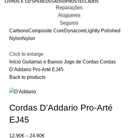
LIVROS E CD’S
PERCUSSÃO
SOPROS
TECLADOS
Reparações
Alugueres
Seguros
Carbono
Composite Core
Dynacore
Lightly Polished
Nylon
Nylon
Click to enlarge
Início
Guitarras e Baixos
Jogo de Cordas
Cordas
D’Addario Pro-Arté EJ45
Back to products
Cordas D’Addario Pro-Arté
EJ45
Price
12.90
€
–
24.90
€