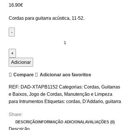
16.90
€
Cordas para guitarra acústica, 11-52.
Quantidade
de
Cordas
D'Addario
Adicionar
XTAPB1152
Compare
Adicionar aos favoritos
Custom
Light
REF:
DAD-XTAPB1152
Categorias:
Cordas
,
Guitarras
e Baixos
,
Jogo de Cordas
,
Manutenção e Limpeza
para Intrumentos
Etiquetas:
cordas
,
D'Addario
,
guitarra
Share:
DESCRIÇÃO
INFORMAÇÃO ADICIONAL
AVALIAÇÕES (0)
Descrição