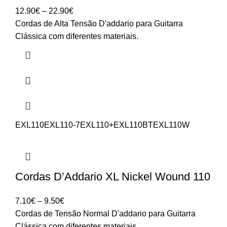
Price
12.90
€
–
22.90
€
range:
Cordas de Alta Tensão D'addario para Guitarra
12.90€
Clássica com diferentes materiais.
through
22.90€
EXL110
EXL110-7
EXL110+
EXL110BT
EXL110W
Cordas D’Addario XL Nickel Wound 110
Price
7.10
€
–
9.50
€
range:
Cordas de Tensão Normal D'addario para Guitarra
7.10€
Clássica com diferentes materiais.