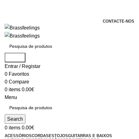
+351 969 068 051 / +351 937 808 404 /
info@brassfeelings.pt
CONTACTE-NOS
Search
Entrar / Registar
0
Favoritos
0
Compare
0
items
0.00
€
Menu
Search
0
items
0.00
€
ACESSÓRIOS
CORDAS
ESTOJOS
GUITARRAS E BAIXOS