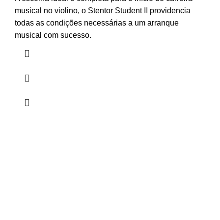
musical no violino, o Stentor Student II providencia
todas as condições necessárias a um arranque
musical com sucesso.
HORÁRIO
UTILIZADOR
Segunda a Sexta-Feira
Entrar
🕒 14:30h - 18:30h
Registar
Encomendas
Lista de Desejos