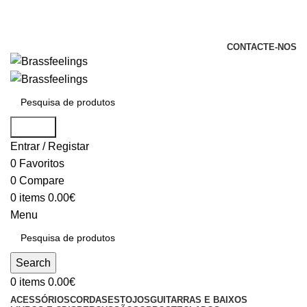
+351 969 068 051 / +351 937 808 404 /
info@brassfeelings.pt
CONTACTE-NOS
Search
Entrar / Registar
0
Favoritos
0
Compare
0
items
0.00
€
Menu
Search
0
items
0.00
€
ACESSÓRIOS
CORDAS
ESTOJOS
GUITARRAS E BAIXOS