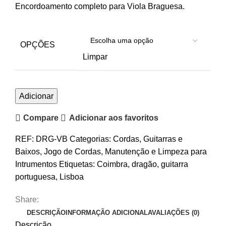
Encordoamento completo para Viola Braguesa.
5.80€
through
6.50€
OPÇÕES
Limpar
Quantidade
Adicionar
de
Compare
Adicionar aos favoritos
Cordas
para
REF:
DRG-VB
Categorias:
Cordas
,
Guitarras e
Viola
Baixos
,
Jogo de Cordas
,
Manutenção e Limpeza para
Braguesa
Intrumentos
Etiquetas:
Coimbra
,
dragão
,
guitarra
Dragão
portuguesa
,
Lisboa
Share:
DESCRIÇÃO
INFORMAÇÃO ADICIONAL
AVALIAÇÕES (0)
Descrição