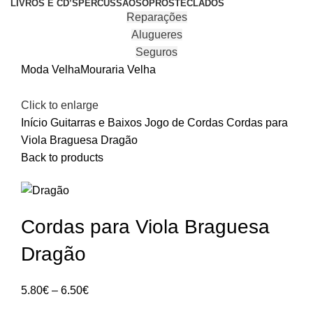
LIVROS E CD’S
PERCUSSÃO
SOPROS
TECLADOS
Reparações
Alugueres
Seguros
Moda Velha
Mouraria Velha
Click to enlarge
Início
Guitarras e Baixos
Jogo de Cordas
Cordas para
Viola Braguesa Dragão
Back to products
Cordas para Viola Braguesa
Dragão
Price
5.80
€
–
6.50
€
range: