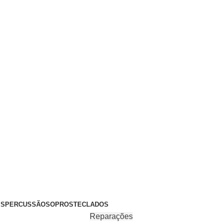
+351 969 068 051 / +351 937 808 404 / info@brassfeelings.p
’S
PERCUSSÃO
SOPROS
TECLADOS
Reparações