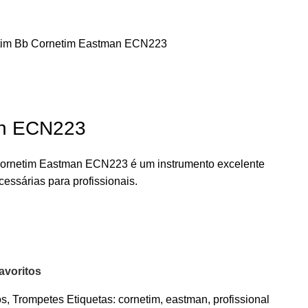
tim Bb
Cornetim Eastman ECN223
an ECN223
o Cornetim Eastman ECN223 é um instrumento excelente
cessárias para profissionais.
avoritos
os
,
Trompetes
Etiquetas:
cornetim
,
eastman
,
profissional