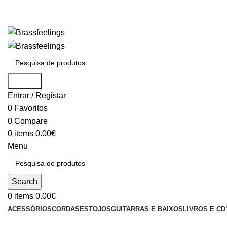
Search
Entrar / Registar
0
Favoritos
0
Compare
0
items
0.00
€
Menu
Search
0
items
0.00
€
ACESSÓRIOS
CORDAS
ESTOJOS
GUITARRAS E BAIXOS
LIVROS E CD