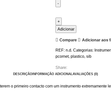
Quantidade
de
Cornetim
pCornet
Adicionar
Compare
Adicionar aos f
REF:
n.d.
Categorias:
Instrumen
pcornet
,
plastico
,
sib
Share:
DESCRIÇÃO
INFORMAÇÃO ADICIONAL
AVALIAÇÕES (0)
terem o primeiro contacto com um instrumento extremamente leve