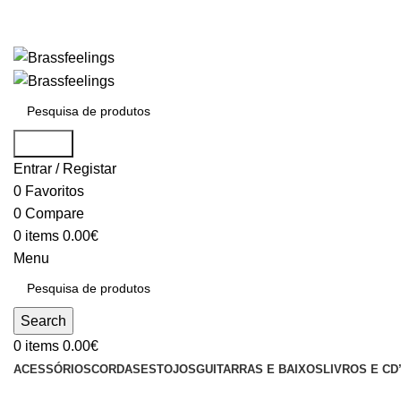
Search
Entrar / Registar
0
Favoritos
0
Compare
0
items
0.00
€
Menu
Search
0
items
0.00
€
ACESSÓRIOS
CORDAS
ESTOJOS
GUITARRAS E BAIXOS
LIVROS E CD