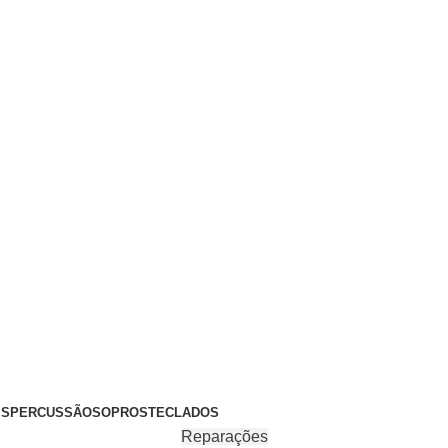
+351 969 068 051 / +351 937 808 404 / info@brassfeelings.p
’S
PERCUSSÃO
SOPROS
TECLADOS
Reparações