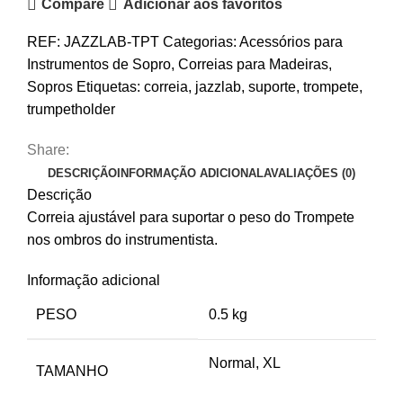
Compare
Adicionar aos favoritos
Jazzlab
TrumpetHolder
REF:
JAZZLAB-TPT
Categorias:
Acessórios para
Instrumentos de Sopro
,
Correias para Madeiras
,
Sopros
Etiquetas:
correia
,
jazzlab
,
suporte
,
trompete
,
trumpetholder
Share:
DESCRIÇÃO
INFORMAÇÃO ADICIONAL
AVALIAÇÕES (0)
Descrição
Correia ajustável para suportar o peso do Trompete
nos ombros do instrumentista.
Informação adicional
PESO
0.5 kg
Normal, XL
TAMANHO