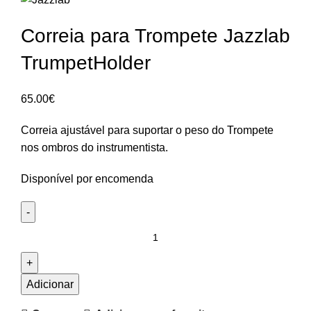
Correia para Trompete Jazzlab
TrumpetHolder
65.00
€
Correia ajustável para suportar o peso do Trompete
nos ombros do instrumentista.
Disponível por encomenda
Quantidade
de
Correia
para
Adicionar
Trompete