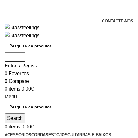
+351 969 068 051 / +351 937 808 404 /
info@brassfeelings.pt
CONTACTE-NOS
Search
Entrar / Registar
0
Favoritos
0
Compare
0
items
0.00
€
Menu
Search
0
items
0.00
€
ACESSÓRIOS
CORDAS
ESTOJOS
GUITARRAS E BAIXOS