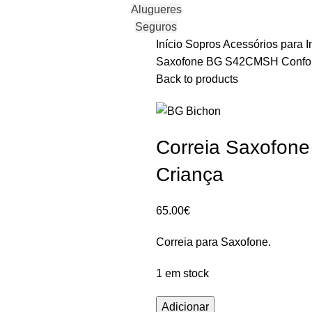
Alugueres
Seguros
Início
Sopros
Acessórios para 
Saxofone BG S42CMSH Confort
Back to products
Correia Saxofon
Criança
65.00
€
Correia para Saxofone.
1 em stock
Quantidade
Adicionar