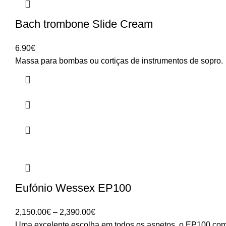
Bach trombone Slide Cream
6.90
€
Massa para bombas ou cortiças de instrumentos de sopro.
Eufónio Wessex EP100
Price
2,150.00
€
–
2,390.00
€
range:
Uma excelente escolha em todos os aspetos, o EP100 combi