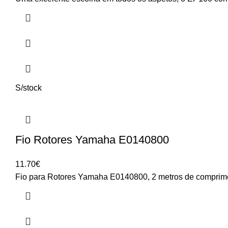
2,150.00€
through
2,390.00€
S/stock
Fio Rotores Yamaha E0140800
11.70
€
Fio para Rotores Yamaha E0140800, 2 metros de comprim