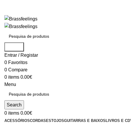
Search
Entrar / Registar
0
Favoritos
0
Compare
0
items
0.00
€
Menu
Search
0
items
0.00
€
ACESSÓRIOS
CORDAS
ESTOJOS
GUITARRAS E BAIXOS
LIVROS E CD