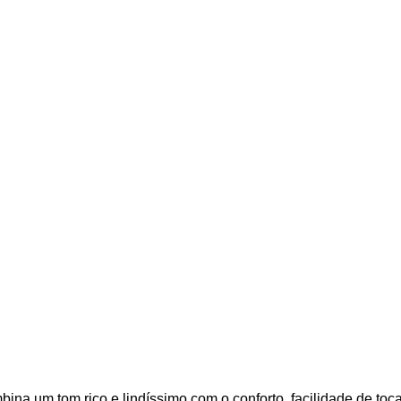
na um tom rico e lindíssimo com o conforto, facilidade de toca