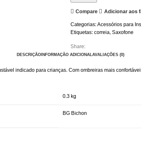
de
Compare
Adicionar aos f
Correia
Saxofone
Categorias:
Acessórios para In
BG
Etiquetas:
correia
,
Saxofone
S42CMSH
Confort
Share:
para
DESCRIÇÃO
INFORMAÇÃO ADICIONAL
AVALIAÇÕES (0)
Criança
stável indicado para crianças. Com ombreiras mais confortávei
0.3 kg
BG Bichon