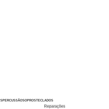
+351 969 068 051 / +351 937 808 404 / info@brassfeelings.p
’S
PERCUSSÃO
SOPROS
TECLADOS
Reparações