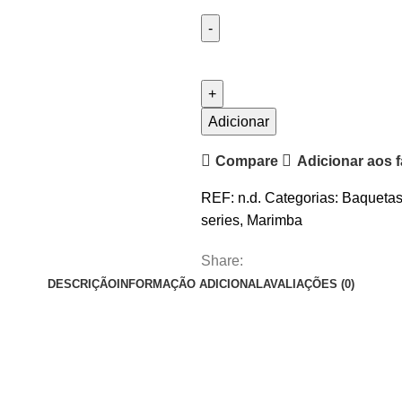
Quantidade
de
Elitemallets
Japanese
Adicionar
Normal
Compare
Adicionar aos f
Head
-
REF:
n.d.
Categorias:
Baqueta
Marimba
series
,
Marimba
2
pares
Share:
DESCRIÇÃO
INFORMAÇÃO ADICIONAL
AVALIAÇÕES (0)