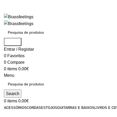
Search
Entrar / Registar
0
Favoritos
0
Compare
0
items
0.00
€
Menu
Search
0
items
0.00
€
ACESSÓRIOS
CORDAS
ESTOJOS
GUITARRAS E BAIXOS
LIVROS E CD