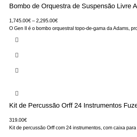
Bombo de Orquestra de Suspensão Livre 
Price
1,745.00
€
–
2,295.00
€
range:
O Gen II é o bombo orquestral topo-de-gama da Adams, pr
1,745.00€
through
2,295.00€
Kit de Percussão Orff 24 Instrumentos Fu
319.00
€
Kit de percussão Orff com 24 instrumentos, com caixa para 