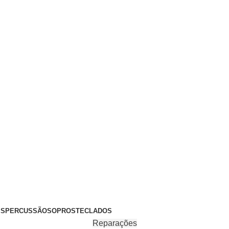
+351 969 068 051 / +351 937 808 404 / info@brassfeelings.p
’S
PERCUSSÃO
SOPROS
TECLADOS
Reparações