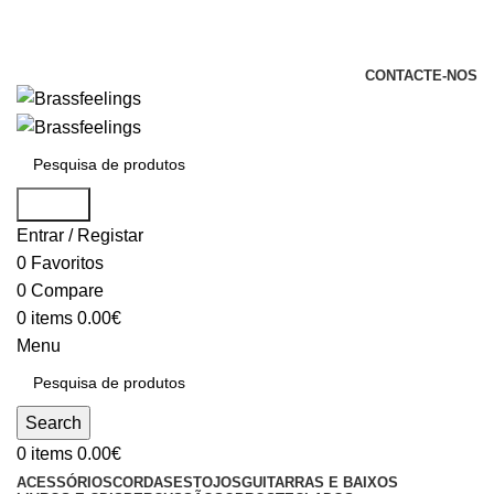
+351 969 068 051 / +351 937 808 404 /
info@brassfeelings.pt
CONTACTE-NOS
Search
Entrar / Registar
0
Favoritos
0
Compare
0
items
0.00
€
Menu
Search
0
items
0.00
€
ACESSÓRIOS
CORDAS
ESTOJOS
GUITARRAS E BAIXOS