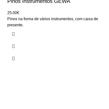
Pinos Instrumentos GEWA
25.00
€
Pinos na forma de vários instrumentos, com caixa de
presente.
HORÁRIO
UTILIZADOR
Segunda a Sexta-Feira
Entrar
🕒 14:30h - 18:30h
Registar
Encomendas