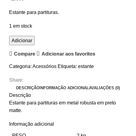
Estante para partituras.
1 em stock
Quantidade
Adicionar
de
Compare
Adicionar aos favoritos
Estante
de
Categoria:
Acessórios
Etiqueta:
estante
Música
K&M
Share:
10065
DESCRIÇÃO
INFORMAÇÃO ADICIONAL
AVALIAÇÕES (0)
Descrição
Estante para partituras em metal robusta em preto
matte.
Informação adicional
PESO
2 kg