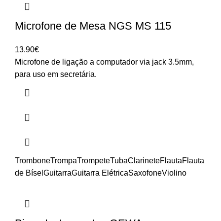
Microfone de Mesa NGS MS 115
13.90
€
Microfone de ligação a computador via jack 3.5mm,
para uso em secretária.
Trombone
Trompa
Trompete
Tuba
Clarinete
Flauta
Flauta
de Bísel
Guitarra
Guitarra Elétrica
Saxofone
Violino