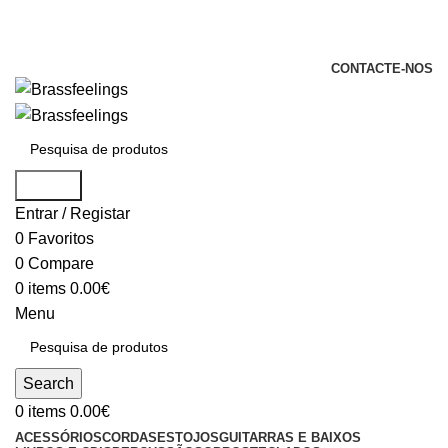
+351 969 068 051 / +351 937 808 404 /
info@brassfeelings.pt
CONTACTE-NOS
Search
Entrar / Registar
0
Favoritos
0
Compare
0
items
0.00
€
Menu
Search
0
items
0.00
€
ACESSÓRIOS
CORDAS
ESTOJOS
GUITARRAS E BAIXOS