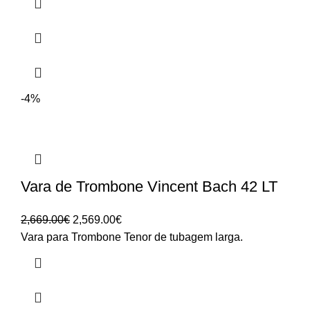
-4%
Vara de Trombone Vincent Bach 42 LT
O
O
2,669.00
€
2,569.00
€
preço
preço
Vara para Trombone Tenor de tubagem larga.
original
atual
era:
é:
2,669.00€.
2,569.00€.