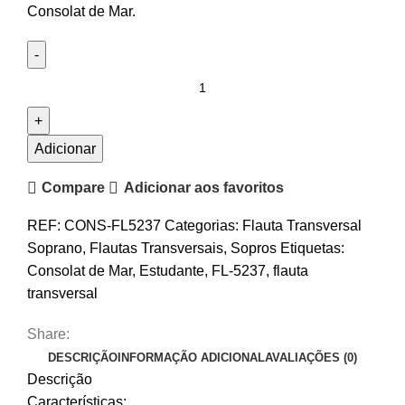
Consolat de Mar.
Quantidade
de
Flauta
Transversal
Adicionar
Consolat
Compare
Adicionar aos favoritos
de
Mar
REF:
CONS-FL5237
Categorias:
Flauta Transversal
FL-
Soprano
,
Flautas Transversais
,
Sopros
Etiquetas:
5237
Consolat de Mar
,
Estudante
,
FL-5237
,
flauta
transversal
Share:
DESCRIÇÃO
INFORMAÇÃO ADICIONAL
AVALIAÇÕES (0)
Descrição
Características: