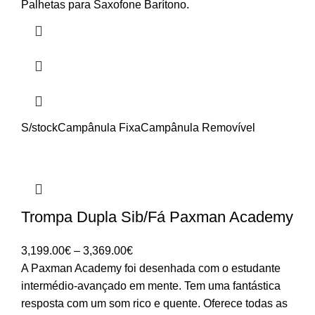
range:
Palhetas para Saxofone Barítono.
9.00€
through
41.45€
S/stock
Campânula Fixa
Campânula Removível
Trompa Dupla Sib/Fá Paxman Academy
Price
3,199.00
€
–
3,369.00
€
range:
A Paxman Academy foi desenhada com o estudante
3,199.00€
intermédio-avançado em mente. Tem uma fantástica
through
resposta com um som rico e quente. Oferece todas as