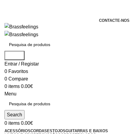
+351 969 068 051 / +351 937 808 404 /
info@brassfeelings.pt
CONTACTE-NOS
Search
Entrar / Registar
0
Favoritos
0
Compare
0
items
0.00
€
Menu
Search
0
items
0.00
€
ACESSÓRIOS
CORDAS
ESTOJOS
GUITARRAS E BAIXOS