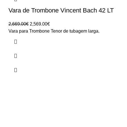
Vara de Trombone Vincent Bach 42 LT
O
O
2,669.00
€
2,569.00
€
preço
preço
Vara para Trombone Tenor de tubagem larga.
original
atual
era:
é:
2,669.00€.
2,569.00€.
HORÁRIO
UTILIZADOR
Segunda a Sexta-Feira
Entrar
🕒 14:30h - 18:30h
Registar
Encomendas