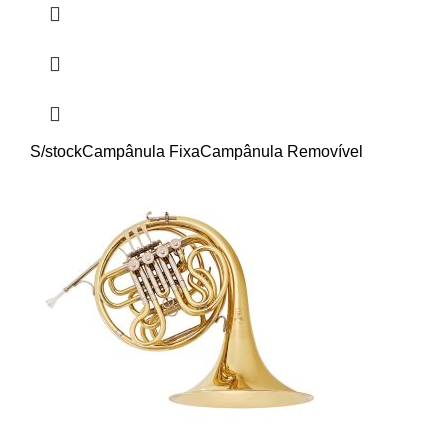
S/stock
Campânula Fixa
Campânula Removível