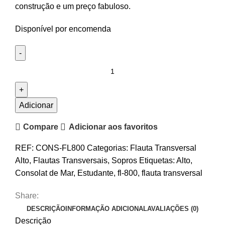
construção e um preço fabuloso.
Disponível por encomenda
Quantidade
de
Flauta
Transversal
Adicionar
Alto
Compare
Adicionar aos favoritos
Consolat
de
REF:
CONS-FL800
Categorias:
Flauta Transversal
Mar
Alto
,
Flautas Transversais
,
Sopros
Etiquetas:
Alto
,
FL-
Consolat de Mar
,
Estudante
,
fl-800
,
flauta transversal
800
Share:
DESCRIÇÃO
INFORMAÇÃO ADICIONAL
AVALIAÇÕES (0)
Descrição